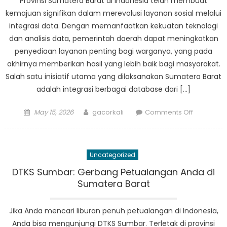
Provinsi Sumatera Barat di Indonesia telah membuat
untuk
kemajuan signifikan dalam merevolusi layanan sosial melalui
Perubaha
integrasi data. Dengan memanfaatkan kekuatan teknologi
Sosial
dan analisis data, pemerintah daerah dapat meningkatkan
penyediaan layanan penting bagi warganya, yang pada
akhirnya memberikan hasil yang lebih baik bagi masyarakat.
Salah satu inisiatif utama yang dilaksanakan Sumatera Barat
adalah integrasi berbagai database dari […]
Posted
Author
on
May 15, 2026
gacorkali
Comments Off
on
Merevolus
Pelayana
Sosial:
Uncategorized
Dampak
Data
DTKS Sumbar: Gerbang Petualangan Anda di
Terintegra
Sumatera Barat
di
Sumatera
Jika Anda mencari liburan penuh petualangan di Indonesia,
Barat
Anda bisa mengunjungi DTKS Sumbar. Terletak di provinsi