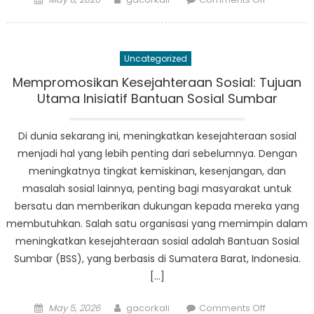
on
Menelaah
Akibat
Sosial
Uncategorized
dan
Ekonomi
Mempromosikan Kesejahteraan Sosial: Tujuan
Bansos
Utama Inisiatif Bantuan Sosial Sumbar
Sumbar
Di dunia sekarang ini, meningkatkan kesejahteraan sosial
menjadi hal yang lebih penting dari sebelumnya. Dengan
meningkatnya tingkat kemiskinan, kesenjangan, dan
masalah sosial lainnya, penting bagi masyarakat untuk
bersatu dan memberikan dukungan kepada mereka yang
membutuhkan. Salah satu organisasi yang memimpin dalam
meningkatkan kesejahteraan sosial adalah Bantuan Sosial
Sumbar (BSS), yang berbasis di Sumatera Barat, Indonesia.
[…]
Posted
Author
on
May 5, 2026
gacorkali
Comments Off