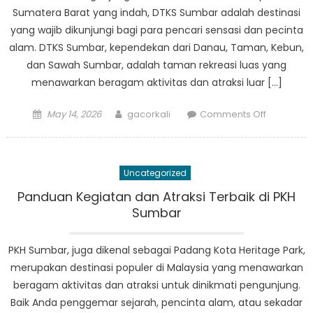
Sumatera Barat yang indah, DTKS Sumbar adalah destinasi
yang wajib dikunjungi bagi para pencari sensasi dan pecinta
alam. DTKS Sumbar, kependekan dari Danau, Taman, Kebun,
dan Sawah Sumbar, adalah taman rekreasi luas yang
menawarkan beragam aktivitas dan atraksi luar […]
Posted
Author
on
May 14, 2026
gacorkali
Comments Off
on
DTKS
Sumbar:
Gerbang
Uncategorized
Petualan
Anda
Panduan Kegiatan dan Atraksi Terbaik di PKH
di
Sumbar
Sumatera
Barat
PKH Sumbar, juga dikenal sebagai Padang Kota Heritage Park,
merupakan destinasi populer di Malaysia yang menawarkan
beragam aktivitas dan atraksi untuk dinikmati pengunjung.
Baik Anda penggemar sejarah, pencinta alam, atau sekadar