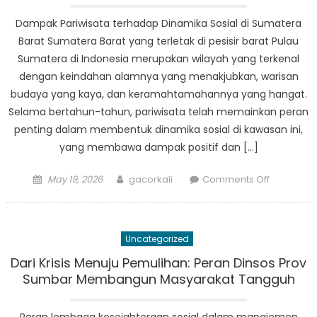
Dampak Pariwisata terhadap Dinamika Sosial di Sumatera
Barat Sumatera Barat yang terletak di pesisir barat Pulau
Sumatera di Indonesia merupakan wilayah yang terkenal
dengan keindahan alamnya yang menakjubkan, warisan
budaya yang kaya, dan keramahtamahannya yang hangat.
Selama bertahun-tahun, pariwisata telah memainkan peran
penting dalam membentuk dinamika sosial di kawasan ini,
yang membawa dampak positif dan […]
Posted
Author
on
May 19, 2026
gacorkali
Comments Off
on
Dampak
Pariwisata
terhadap
Uncategorized
Dinamika
Sosial
Dari Krisis Menuju Pemulihan: Peran Dinsos Prov
di
Sumbar Membangun Masyarakat Tangguh
Sumatera
Barat