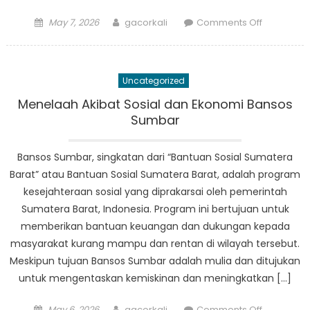
Posted
Author
on
May 7, 2026
gacorkali
Comments Off
on
Stay
Informed:
Cara
Uncategorized
Tetap
Update
Menelaah Akibat Sosial dan Ekonomi Bansos
Informasi
Sumbar
Bansos
Sumbar
Bansos Sumbar, singkatan dari “Bantuan Sosial Sumatera
Barat” atau Bantuan Sosial Sumatera Barat, adalah program
kesejahteraan sosial yang diprakarsai oleh pemerintah
Sumatera Barat, Indonesia. Program ini bertujuan untuk
memberikan bantuan keuangan dan dukungan kepada
masyarakat kurang mampu dan rentan di wilayah tersebut.
Meskipun tujuan Bansos Sumbar adalah mulia dan ditujukan
untuk mengentaskan kemiskinan dan meningkatkan […]
Posted
Author
on
May 6, 2026
gacorkali
Comments Off