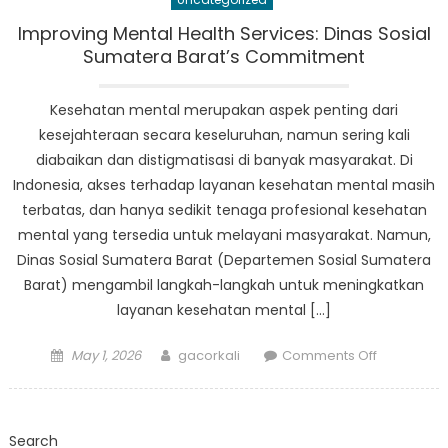
Melihat
Lebih
Improving Mental Health Services: Dinas Sosial
Dekat
Sumatera Barat’s Commitment
Karya
Dinsos
Kesehatan mental merupakan aspek penting dari
Prov
kesejahteraan secara keseluruhan, namun sering kali
Sumbar
diabaikan dan distigmatisasi di banyak masyarakat. Di
Indonesia, akses terhadap layanan kesehatan mental masih
terbatas, dan hanya sedikit tenaga profesional kesehatan
mental yang tersedia untuk melayani masyarakat. Namun,
Dinas Sosial Sumatera Barat (Departemen Sosial Sumatera
Barat) mengambil langkah-langkah untuk meningkatkan
layanan kesehatan mental […]
Posted
Author
on
May 1, 2026
gacorkali
Comments Off
on
Improving
Mental
Health
Search
Services: