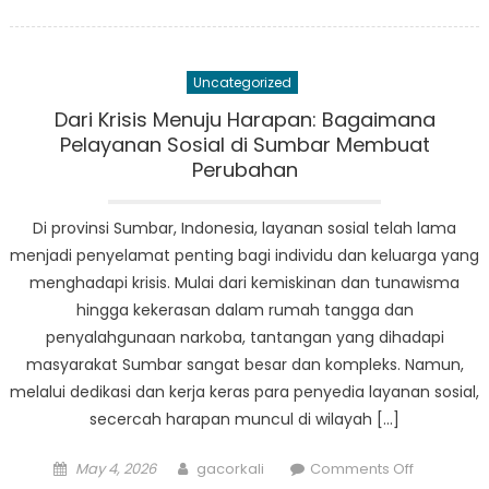
on
Mempromo
Kesejahte
Sosial:
Uncategorized
Tujuan
Utama
Dari Krisis Menuju Harapan: Bagaimana
Inisiatif
Pelayanan Sosial di Sumbar Membuat
Bantuan
Perubahan
Sosial
Sumbar
Di provinsi Sumbar, Indonesia, layanan sosial telah lama
menjadi penyelamat penting bagi individu dan keluarga yang
menghadapi krisis. Mulai dari kemiskinan dan tunawisma
hingga kekerasan dalam rumah tangga dan
penyalahgunaan narkoba, tantangan yang dihadapi
masyarakat Sumbar sangat besar dan kompleks. Namun,
melalui dedikasi dan kerja keras para penyedia layanan sosial,
secercah harapan muncul di wilayah […]
Posted
Author
on
May 4, 2026
gacorkali
Comments Off