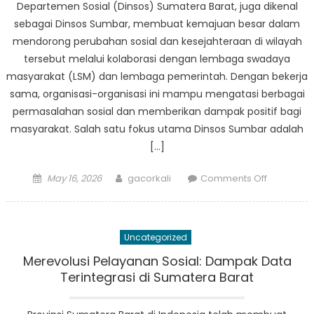
Departemen Sosial (Dinsos) Sumatera Barat, juga dikenal
at
sebagai Dinsos Sumbar, membuat kemajuan besar dalam
Dinas
mendorong perubahan sosial dan kesejahteraan di wilayah
Sosial
tersebut melalui kolaborasi dengan lembaga swadaya
Sumatera
masyarakat (LSM) dan lembaga pemerintah. Dengan bekerja
Barat
sama, organisasi-organisasi ini mampu mengatasi berbagai
permasalahan sosial dan memberikan dampak positif bagi
masyarakat. Salah satu fokus utama Dinsos Sumbar adalah
[…]
Posted
Author
on
May 16, 2026
gacorkali
Comments Off
on
Kolaboras
Dinsos
Sumbar
Uncategorized
dengan
LSM
Merevolusi Pelayanan Sosial: Dampak Data
dan
Terintegrasi di Sumatera Barat
Instansi
Pemerint