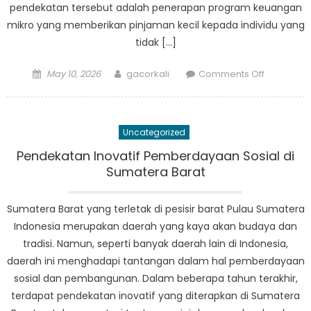
pendekatan tersebut adalah penerapan program keuangan
mikro yang memberikan pinjaman kecil kepada individu yang
tidak […]
Posted
Author
on
May 10, 2026
gacorkali
Comments Off
on
Pendekat
Inovatif
Penanggu
Uncategorized
Kemiskina
di
Pendekatan Inovatif Pemberdayaan Sosial di
Sumatera
Sumatera Barat
Barat
Sumatera Barat yang terletak di pesisir barat Pulau Sumatera
Indonesia merupakan daerah yang kaya akan budaya dan
tradisi. Namun, seperti banyak daerah lain di Indonesia,
daerah ini menghadapi tantangan dalam hal pemberdayaan
sosial dan pembangunan. Dalam beberapa tahun terakhir,
terdapat pendekatan inovatif yang diterapkan di Sumatera