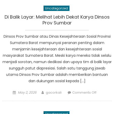
Hidup
Uncategorized
di
Sumatera
Di Balik Layar: Melihat Lebih Dekat Karya Dinsos
Barat:
Prov Sumbar
Sebuah
Perspektif
Dinsos Prov Sumbar atau Dinas Kesejahteraan Sosial Provinsi
Lokal
Sumatera Barat mempunyai peranan penting dalam
menjamin kesejahteraan dan kesejahteraan sosial
masyarakat Sumatera Barat. Meski karya mereka tidak selalu
menjadi sorotan, namun dedikasi dan upaya tim di balik layar
sungguh patut diapresiasi. Salah satu tanggung jawab
utama Dinsos Prov Sumbar adalah memberikan bantuan
dan dukungan sosial kepada […]
Posted
Author
on
May 2, 2026
gacorkali
Comments Off
on
Di
Balik
Layar:
Uncategorized