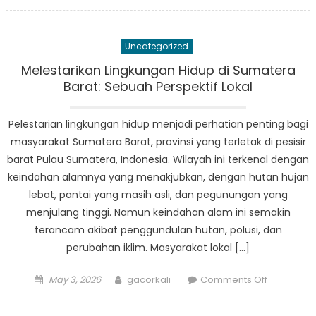
on
Dari
Krisis
Menuju
Uncategorized
Harapan:
Bagaiman
Melestarikan Lingkungan Hidup di Sumatera
Pelayanan
Barat: Sebuah Perspektif Lokal
Sosial
di
Pelestarian lingkungan hidup menjadi perhatian penting bagi
Sumbar
masyarakat Sumatera Barat, provinsi yang terletak di pesisir
Membuat
barat Pulau Sumatera, Indonesia. Wilayah ini terkenal dengan
Perubaha
keindahan alamnya yang menakjubkan, dengan hutan hujan
lebat, pantai yang masih asli, dan pegunungan yang
menjulang tinggi. Namun keindahan alam ini semakin
terancam akibat penggundulan hutan, polusi, dan
perubahan iklim. Masyarakat lokal […]
Posted
Author
on
May 3, 2026
gacorkali
Comments Off
on
Melestarik
Lingkunga