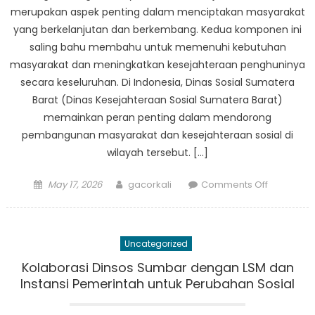
Membang
merupakan aspek penting dalam menciptakan masyarakat
Masyarak
yang berkelanjutan dan berkembang. Kedua komponen ini
Tangguh
saling bahu membahu untuk memenuhi kebutuhan
masyarakat dan meningkatkan kesejahteraan penghuninya
secara keseluruhan. Di Indonesia, Dinas Sosial Sumatera
Barat (Dinas Kesejahteraan Sosial Sumatera Barat)
memainkan peran penting dalam mendorong
pembangunan masyarakat dan kesejahteraan sosial di
wilayah tersebut. […]
Posted
Author
on
May 17, 2026
gacorkali
Comments Off
on
Communit
Developm
and
Uncategorized
Social
Welfare:
Kolaborasi Dinsos Sumbar dengan LSM dan
A
Instansi Pemerintah untuk Perubahan Sosial
Closer
Look