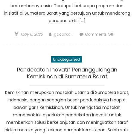
bertambahnya usia. Terdapat beberapa program dan
inisiatif di Sumatera Barat yang bertujuan untuk mendorong
penuaan aktif […]
Posted
Author
on
May 11, 2026
gacorkali
Comments Off
on
Mempromo
Penuaan
Aktif
Uncategorized
di
Sumatera
Pendekatan Inovatif Penanggulangan
Barat:
Kemiskinan di Sumatera Barat
Program
dan
Kemiskinan merupakan masalah utama di Sumatera Barat,
Inisiatif
Indonesia, dengan sebagian besar penduduknya hidup di
bawah garis kemiskinan. Untuk mengatasi masalah
mendesak ini, diperlukan pendekatan inovatif untuk
memberikan solusi berkelanjutan dan meningkatkan taraf
hidup mereka yang terkena dampak kemiskinan. Salah satu