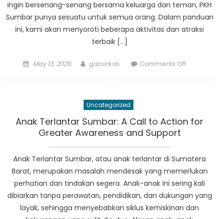
ingin bersenang-senang bersama keluarga dan teman, PKH
Sumbar punya sesuatu untuk semua orang. Dalam panduan
ini, kami akan menyoroti beberapa aktivitas dan atraksi
terbaik […]
Posted
Author
on
May 13, 2026
gacorkali
Comments Off
on
Panduan
Kegiatan
dan
Uncategorized
Atraksi
Terbaik
Anak Terlantar Sumbar: A Call to Action for
di
Greater Awareness and Support
PKH
Sumbar
Anak Terlantar Sumbar, atau anak terlantar di Sumatera
Barat, merupakan masalah mendesak yang memerlukan
perhatian dan tindakan segera. Anak-anak ini sering kali
dibiarkan tanpa perawatan, pendidikan, dan dukungan yang
layak, sehingga menyebabkan siklus kemiskinan dan