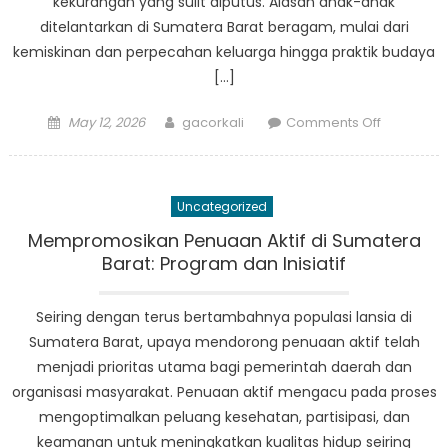
kekurangan yang sulit diputus. Alasan anak-anak
ditelantarkan di Sumatera Barat beragam, mulai dari
kemiskinan dan perpecahan keluarga hingga praktik budaya
[…]
Posted
Author
on
May 12, 2026
gacorkali
Comments Off
on
Anak
Terlantar
Sumbar:
Uncategorized
A
Call
Mempromosikan Penuaan Aktif di Sumatera
to
Barat: Program dan Inisiatif
Action
for
Seiring dengan terus bertambahnya populasi lansia di
Greater
Sumatera Barat, upaya mendorong penuaan aktif telah
Awarenes
menjadi prioritas utama bagi pemerintah daerah dan
and
organisasi masyarakat. Penuaan aktif mengacu pada proses
Support
mengoptimalkan peluang kesehatan, partisipasi, dan
keamanan untuk meningkatkan kualitas hidup seiring