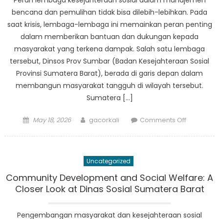
Peran lembaga kesejahteraan sosial dalam manajemen
bencana dan pemulihan tidak bisa dilebih-lebihkan. Pada
saat krisis, lembaga-lembaga ini memainkan peran penting
dalam memberikan bantuan dan dukungan kepada
masyarakat yang terkena dampak. Salah satu lembaga
tersebut, Dinsos Prov Sumbar (Badan Kesejahteraan Sosial
Provinsi Sumatera Barat), berada di garis depan dalam
membangun masyarakat tangguh di wilayah tersebut.
Sumatera […]
Posted
Author
on
May 18, 2026
gacorkali
Comments Off
on
Dari
Krisis
Menuju
Uncategorized
Pemulihan
Peran
Community Development and Social Welfare: A
Dinsos
Closer Look at Dinas Sosial Sumatera Barat
Prov
Sumbar
Pengembangan masyarakat dan kesejahteraan sosial