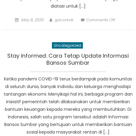
diatasi untuk […]
Posted
Author
on
May 8, 2026
gacorkali
Comments Off
on
Pendekat
Inovatif
Peningkat
Uncategorized
Kesejahte
Sosial
Stay Informed: Cara Tetap Update Informasi
di
Bansos Sumbar
Sumatera
Barat
Ketika pandemi COVID-19 terus berdampak pada komunitas
di seluruh dunia, banyak individu dan keluarga menghadapi
tantangan ekonomi. Menyikapi hal ini, berbagai program dan
inisiatif pemerintah telah dilaksanakan untuk memberikan
bantuan keuangan kepada mereka yang membutuhkan. Di
Indonesia, salah satu program tersebut adalah Informasi
Bansos Sumbar yang bertujuan untuk memberikan bantuan
sosial kepada masyarakat rentan di […]