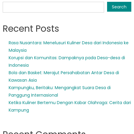
Dinas
Search
Sosial
Sumatera
Recent Posts
Barat’s
Commitme
Rasa Nusantara: Menelusuri Kuliner Desa dari Indonesia ke
Malaysia
Korupsi dan Komunitas: Dampaknya pada Desa-desa di
Indonesia
Bola dan Basket: Merajut Persahabatan Antar Desa di
Kawasan Asia
Kampungku, Beritaku: Mengangkat Suara Desa di
Panggung Internasional
Ketika Kuliner Bertemu Dengan Kabar Olahraga: Cerita dari
Kampung