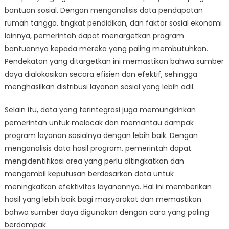
bantuan sosial. Dengan menganalisis data pendapatan
rumah tangga, tingkat pendidikan, dan faktor sosial ekonomi
lainnya, pemerintah dapat menargetkan program
bantuannya kepada mereka yang paling membutuhkan.
Pendekatan yang ditargetkan ini memastikan bahwa sumber
daya dialokasikan secara efisien dan efektif, sehingga
menghasilkan distribusi layanan sosial yang lebih adil.
Selain itu, data yang terintegrasi juga memungkinkan
pemerintah untuk melacak dan memantau dampak
program layanan sosialnya dengan lebih baik. Dengan
menganalisis data hasil program, pemerintah dapat
mengidentifikasi area yang perlu ditingkatkan dan
mengambil keputusan berdasarkan data untuk
meningkatkan efektivitas layanannya. Hal ini memberikan
hasil yang lebih baik bagi masyarakat dan memastikan
bahwa sumber daya digunakan dengan cara yang paling
berdampak.