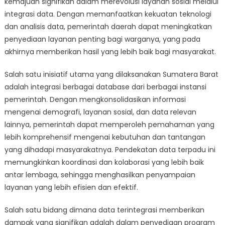
kemajuan signifikan dalam merevolusi layanan sosial melalui
Dampak
Data
integrasi data. Dengan memanfaatkan kekuatan teknologi
Terintegrasi
dan analisis data, pemerintah daerah dapat meningkatkan
di
penyediaan layanan penting bagi warganya, yang pada
Sumatera
akhirnya memberikan hasil yang lebih baik bagi masyarakat.
Barat
Salah satu inisiatif utama yang dilaksanakan Sumatera Barat
adalah integrasi berbagai database dari berbagai instansi
pemerintah. Dengan mengkonsolidasikan informasi
mengenai demografi, layanan sosial, dan data relevan
lainnya, pemerintah dapat memperoleh pemahaman yang
lebih komprehensif mengenai kebutuhan dan tantangan
yang dihadapi masyarakatnya. Pendekatan data terpadu ini
memungkinkan koordinasi dan kolaborasi yang lebih baik
antar lembaga, sehingga menghasilkan penyampaian
layanan yang lebih efisien dan efektif.
Salah satu bidang dimana data terintegrasi memberikan
dampak yang signifikan adalah dalam penyediaan program