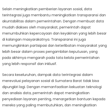
Selain meningkatkan pemberian layanan sosial, data
terintegrasi juga membantu meningkatkan transparansi dan
akuntabilitas dalam pemerintahan. Dengan membuat data
mudah diakses oleh masyarakat, pemerintah dapat
menumbuhkan kepercayaan dan keyakinan yang lebih besar
di kalangan masyarakatnya. Transparansi ini juga
memungkinkan partisipasi dan keterlibatan masyarakat yang
lebih besar dalam proses pengambilan keputusan, yang
pada akhirnya mengarah pada tata kelola pemerintahan
yang lebih responsif dan inklusif.
Secara keseluruhan, dampak data terintegrasi dalam
merevolusi pelayanan sosial di Sumatera Barat tidak bisa
dipungkiri lagi. Dengan memanfaatkan kekuatan teknologi
dan analisis data, pemerintah dapat meningkatkan
penyediaan layanan penting, menargetkan bantuan kepada
mereka yang paling membutuhkan, dan meningkatkan