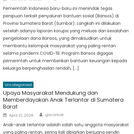
on
Pemerintah Indonesia baru-baru ini menindak tegas
penipuan terkait penyaluran bantuan sosial (Bansos) di
Provinsi Sumatera Barat (Sumbar). Langkah ini dilakukan
setelah adanya laporan korupsi yang meluas dan kesalahan
pengelolaan dana Bansos, yang dimaksudkan untuk
membantu kelompok masyarakat yang paling rentan
selama pandemi COVID-19. Program Bansos digagas
pemerintah untuk memberikan bantuan keuangan kepada
keluarga berpenghasilan rendah, […]
Uncategorized
Upaya Masyarakat Mendukung dan
Memberdayakan Anak Terlantar di Sumatera
Barat
Author
Posted
gacorkali
April 21, 2026
on
Anak-anak terlantar adalah salah satu anggota masyarakat
yang paling rentan, sering kali dibiarkan berjuang sendiri