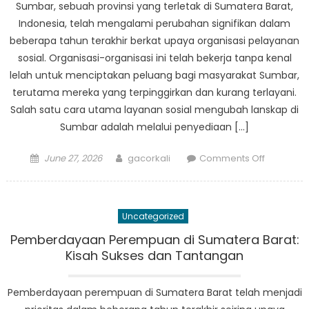
Sumbar, sebuah provinsi yang terletak di Sumatera Barat,
Indonesia, telah mengalami perubahan signifikan dalam
beberapa tahun terakhir berkat upaya organisasi pelayanan
sosial. Organisasi-organisasi ini telah bekerja tanpa kenal
lelah untuk menciptakan peluang bagi masyarakat Sumbar,
terutama mereka yang terpinggirkan dan kurang terlayani.
Salah satu cara utama layanan sosial mengubah lanskap di
Sumbar adalah melalui penyediaan […]
Posted
Author
on
June 27, 2026
gacorkali
Comments Off
on
Mencipta
Peluang:
Bagaima
Uncategorized
Dinas
Sosial
Pemberdayaan Perempuan di Sumatera Barat:
Menguba
Kisah Sukses dan Tantangan
Lanskap
di
Pemberdayaan perempuan di Sumatera Barat telah menjadi
Sumbar