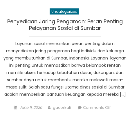
The
Uncategorized
Collabora
Efforts
Penyediaan Jaring Pengaman: Peran Penting
Behind
Pelayanan Sosial di Sumbar
Bantuan
Sosial
Layanan sosial memainkan peran penting dalam
Sumbar
menyediakan jaring pengaman bagi individu dan keluarga
yang membutuhkan di Sumbar, Indonesia. Layanan-layanan
ini penting untuk memastikan bahwa kelompok rentan
memiliki akses terhadap kebutuhan dasar, dukungan, dan
sumber daya untuk membantu mereka melewati masa-
masa sulit. Salah satu fungsi utama dinas sosial di Sumbar
adalah memberikan bantuan keuangan kepada mereka […]
Posted
Author
on
June 11, 2026
gacorkali
Comments Off
on
Penyedia
Jaring
Pengaman