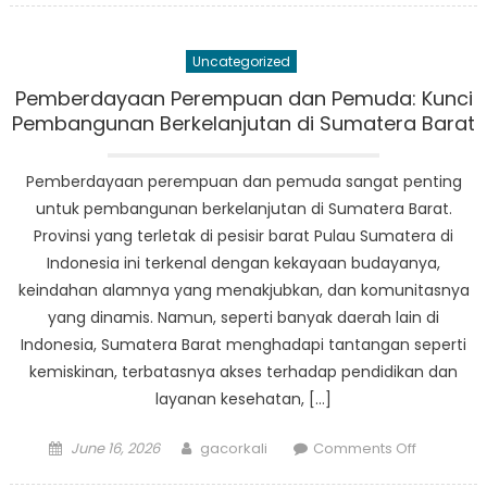
dan
Kemajua
Uncategorized
dalam
Penanggu
Pemberdayaan Perempuan dan Pemuda: Kunci
Kemiskin
Pembangunan Berkelanjutan di Sumatera Barat
di
Sumbar
Pemberdayaan perempuan dan pemuda sangat penting
untuk pembangunan berkelanjutan di Sumatera Barat.
Provinsi yang terletak di pesisir barat Pulau Sumatera di
Indonesia ini terkenal dengan kekayaan budayanya,
keindahan alamnya yang menakjubkan, dan komunitasnya
yang dinamis. Namun, seperti banyak daerah lain di
Indonesia, Sumatera Barat menghadapi tantangan seperti
kemiskinan, terbatasnya akses terhadap pendidikan dan
layanan kesehatan, […]
Posted
Author
on
June 16, 2026
gacorkali
Comments Off
on
Pemberd