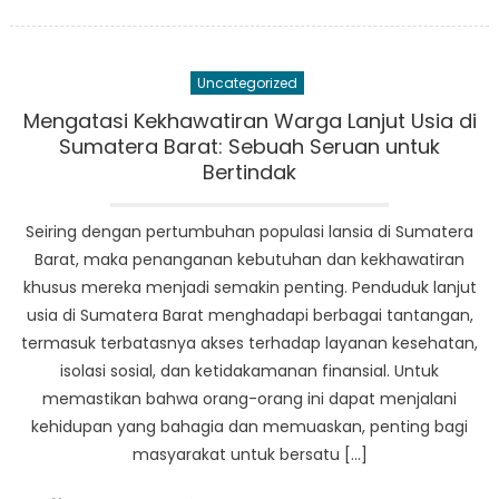
on
The
Invisible
Victims:
Uncategorized
Menjelas
Penderit
Mengatasi Kekhawatiran Warga Lanjut Usia di
Anak-
Sumatera Barat: Sebuah Seruan untuk
Anak
Bertindak
Terlantar
di
Seiring dengan pertumbuhan populasi lansia di Sumatera
Sumatera
Barat, maka penanganan kebutuhan dan kekhawatiran
Barat
khusus mereka menjadi semakin penting. Penduduk lanjut
usia di Sumatera Barat menghadapi berbagai tantangan,
termasuk terbatasnya akses terhadap layanan kesehatan,
isolasi sosial, dan ketidakamanan finansial. Untuk
memastikan bahwa orang-orang ini dapat menjalani
kehidupan yang bahagia dan memuaskan, penting bagi
masyarakat untuk bersatu […]