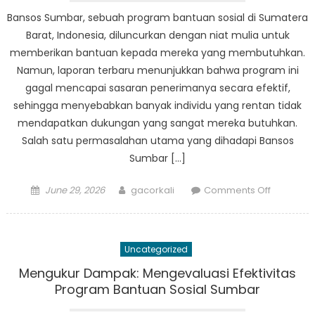
Informasi
Bansos Sumbar, sebuah program bantuan sosial di Sumatera
Bansos
Barat, Indonesia, diluncurkan dengan niat mulia untuk
Sumbar
memberikan bantuan kepada mereka yang membutuhkan.
Namun, laporan terbaru menunjukkan bahwa program ini
gagal mencapai sasaran penerimanya secara efektif,
sehingga menyebabkan banyak individu yang rentan tidak
mendapatkan dukungan yang sangat mereka butuhkan.
Salah satu permasalahan utama yang dihadapi Bansos
Sumbar […]
Posted
Author
on
June 29, 2026
gacorkali
Comments Off
on
Bagaima
Bansos
Sumbar
Uncategorized
Gagalkan
Mereka
Mengukur Dampak: Mengevaluasi Efektivitas
yang
Program Bantuan Sosial Sumbar
Membutu