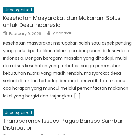
Uncategorized
Kesehatan Masyarakat dan Makanan: Solusi
untuk Desa Indonesia
Author
Posted
gacorkali
February 9, 2026
on
Kesehatan masyarakat merupakan salah satu aspek penting
yang perlu diperhatikan dalam pembangunan di desa-desa
Indonesia. Dengan beragam masalah yang dihadapi, mulai
dari akses kesehatan yang terbatas hingga pemenuhan
kebutuhan nutrisi yang masih rendah, masyarakat desa
seringkali rentan terhadap berbagai penyakit. toto macau ,
ada harapan yang muncul melalui pemanfaatan makanan
lokal yang bergizi dan terjangkau. […]
Uncategorized
Transparency Issues Plague Bansos Sumbar
Distribution
Author
Posted