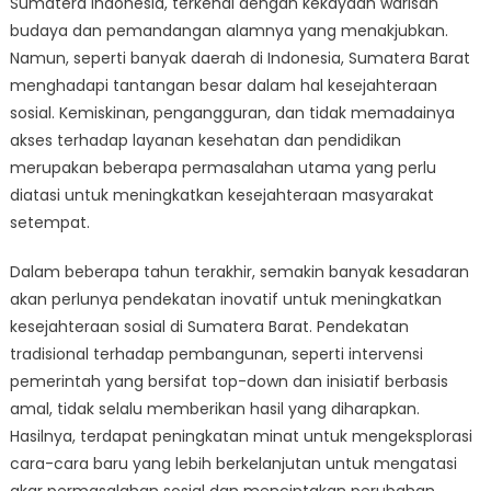
Sumatera Indonesia, terkenal dengan kekayaan warisan
Kesejahteraan
Sosial
budaya dan pemandangan alamnya yang menakjubkan.
di
Namun, seperti banyak daerah di Indonesia, Sumatera Barat
Sumatera
menghadapi tantangan besar dalam hal kesejahteraan
Barat
sosial. Kemiskinan, pengangguran, dan tidak memadainya
akses terhadap layanan kesehatan dan pendidikan
merupakan beberapa permasalahan utama yang perlu
diatasi untuk meningkatkan kesejahteraan masyarakat
setempat.
Dalam beberapa tahun terakhir, semakin banyak kesadaran
akan perlunya pendekatan inovatif untuk meningkatkan
kesejahteraan sosial di Sumatera Barat. Pendekatan
tradisional terhadap pembangunan, seperti intervensi
pemerintah yang bersifat top-down dan inisiatif berbasis
amal, tidak selalu memberikan hasil yang diharapkan.
Hasilnya, terdapat peningkatan minat untuk mengeksplorasi
cara-cara baru yang lebih berkelanjutan untuk mengatasi