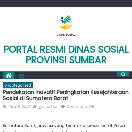
Skip
to
content
PORTAL RESMI DINAS SOSIAL
PROVINSI SUMBAR
Uncategorized
Pendekatan Inovatif Peningkatan Kesejahteraan
Sosial di Sumatera Barat
Posted
Author
on
May 8, 2026
gacorkali
Comments Off
on
Pendekatan
Inovatif
Sumatera Barat, provinsi yang terletak di pesisir barat Pulau
Peningkatan