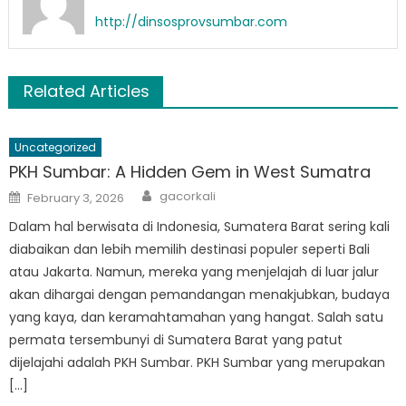
http://dinsosprovsumbar.com
Related Articles
Uncategorized
PKH Sumbar: A Hidden Gem in West Sumatra
Author
Posted
gacorkali
February 3, 2026
on
Dalam hal berwisata di Indonesia, Sumatera Barat sering kali
diabaikan dan lebih memilih destinasi populer seperti Bali
atau Jakarta. Namun, mereka yang menjelajah di luar jalur
akan dihargai dengan pemandangan menakjubkan, budaya
yang kaya, dan keramahtamahan yang hangat. Salah satu
permata tersembunyi di Sumatera Barat yang patut
dijelajahi adalah PKH Sumbar. PKH Sumbar yang merupakan
[…]