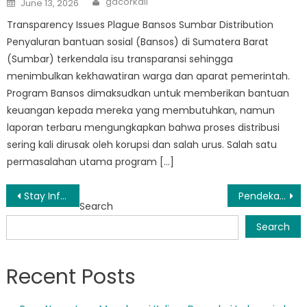
gacorkali
June 13, 2026
on
Transparency Issues Plague Bansos Sumbar Distribution
Penyaluran bantuan sosial (Bansos) di Sumatera Barat
(Sumbar) terkendala isu transparansi sehingga
menimbulkan kekhawatiran warga dan aparat pemerintah.
Program Bansos dimaksudkan untuk memberikan bantuan
keuangan kepada mereka yang membutuhkan, namun
laporan terbaru mengungkapkan bahwa proses distribusi
sering kali dirusak oleh korupsi dan salah urus. Salah satu
permasalahan utama program […]
Post
Stay Informed: Cara Tetap Update Informasi Bansos Sumbar
Pendekatan Inovatif Pemberdayaan Sosial di Sumatera Barat
Search
navigation
Search
Recent Posts