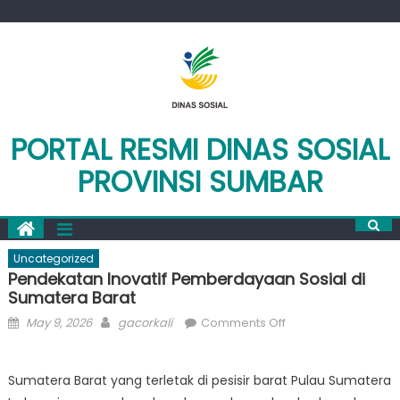
Skip
to
content
PORTAL RESMI DINAS SOSIAL
PROVINSI SUMBAR
Uncategorized
Pendekatan Inovatif Pemberdayaan Sosial di
Sumatera Barat
Posted
Author
on
May 9, 2026
gacorkali
Comments Off
on
Pendekatan
Inovatif
Sumatera Barat yang terletak di pesisir barat Pulau Sumatera
Pemberdayaan