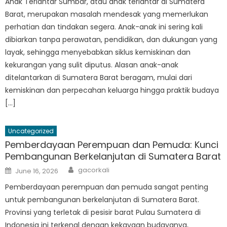
Anak Terlantar Sumbar, atau anak terlantar di Sumatera
Barat, merupakan masalah mendesak yang memerlukan
perhatian dan tindakan segera. Anak-anak ini sering kali
dibiarkan tanpa perawatan, pendidikan, dan dukungan yang
layak, sehingga menyebabkan siklus kemiskinan dan
kekurangan yang sulit diputus. Alasan anak-anak
ditelantarkan di Sumatera Barat beragam, mulai dari
kemiskinan dan perpecahan keluarga hingga praktik budaya
[…]
Uncategorized
Pemberdayaan Perempuan dan Pemuda: Kunci
Pembangunan Berkelanjutan di Sumatera Barat
Author
Posted
gacorkali
June 16, 2026
on
Pemberdayaan perempuan dan pemuda sangat penting
untuk pembangunan berkelanjutan di Sumatera Barat.
Provinsi yang terletak di pesisir barat Pulau Sumatera di
Indonesia ini terkenal dengan kekayaan budayanya,