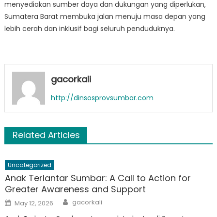
menyediakan sumber daya dan dukungan yang diperlukan,
Sumatera Barat membuka jalan menuju masa depan yang
lebih cerah dan inklusif bagi seluruh penduduknya.
gacorkali
http://dinsosprovsumbar.com
Related Articles
Uncategorized
Anak Terlantar Sumbar: A Call to Action for
Greater Awareness and Support
Author
Posted
gacorkali
May 12, 2026
on