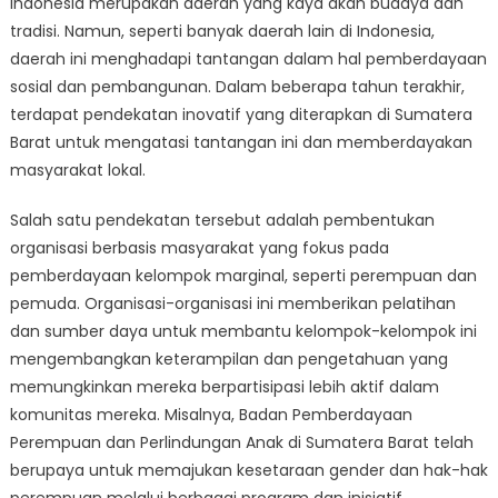
Indonesia merupakan daerah yang kaya akan budaya dan
Sosial
di
tradisi. Namun, seperti banyak daerah lain di Indonesia,
Sumatera
daerah ini menghadapi tantangan dalam hal pemberdayaan
Barat
sosial dan pembangunan. Dalam beberapa tahun terakhir,
terdapat pendekatan inovatif yang diterapkan di Sumatera
Barat untuk mengatasi tantangan ini dan memberdayakan
masyarakat lokal.
Salah satu pendekatan tersebut adalah pembentukan
organisasi berbasis masyarakat yang fokus pada
pemberdayaan kelompok marginal, seperti perempuan dan
pemuda. Organisasi-organisasi ini memberikan pelatihan
dan sumber daya untuk membantu kelompok-kelompok ini
mengembangkan keterampilan dan pengetahuan yang
memungkinkan mereka berpartisipasi lebih aktif dalam
komunitas mereka. Misalnya, Badan Pemberdayaan
Perempuan dan Perlindungan Anak di Sumatera Barat telah
berupaya untuk memajukan kesetaraan gender dan hak-hak