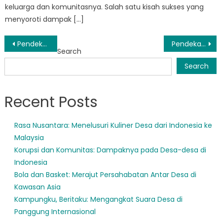
keluarga dan komunitasnya. Salah satu kisah sukses yang
menyoroti dampak […]
Post
Pendekatan Inovatif Peningkatan Kesejahteraan Sosial di Sumatera Barat
Pendekatan Inovatif Penanggulangan Kemiskinan di Sumatera Barat
Search
navigation
Search
Recent Posts
Rasa Nusantara: Menelusuri Kuliner Desa dari Indonesia ke
Malaysia
Korupsi dan Komunitas: Dampaknya pada Desa-desa di
Indonesia
Bola dan Basket: Merajut Persahabatan Antar Desa di
Kawasan Asia
Kampungku, Beritaku: Mengangkat Suara Desa di
Panggung Internasional