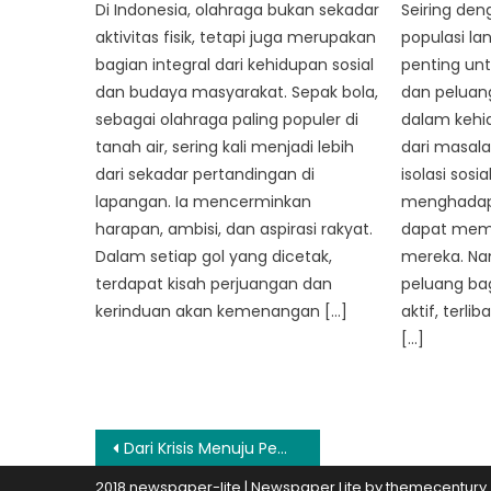
Di Indonesia, olahraga bukan sekadar
Seiring de
aktivitas fisik, tetapi juga merupakan
populasi la
bagian integral dari kehidupan sosial
penting un
dan budaya masyarakat. Sepak bola,
dan peluan
sebagai olahraga paling populer di
dalam kehid
tanah air, sering kali menjadi lebih
dari masal
dari sekadar pertandingan di
isolasi sosia
lapangan. Ia mencerminkan
menghadapi
harapan, ambisi, dan aspirasi rakyat.
dapat memp
Dalam setiap gol yang dicetak,
mereka. Na
terdapat kisah perjuangan dan
peluang bag
kerinduan akan kemenangan […]
aktif, terl
[…]
Post
Dari Krisis Menuju Pemulihan: Peran Dinsos Prov Sumbar Membangun Masyarakat Tangguh
2018 newspaper-lite
|
Newspaper Lite by
themecentury
.