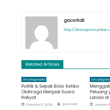
gacorkali
http://dinsosprovsumbar
Related Articles
Uncategorized
Uncategoriz
Politik & Sepak Bola: Ketika
Menggali
Olahraga Menjadi Suara
Peluang 
Rakyat
Lansia d
Author
Posted
Posted
gacorkali
February 5, 2026
January 6
on
on