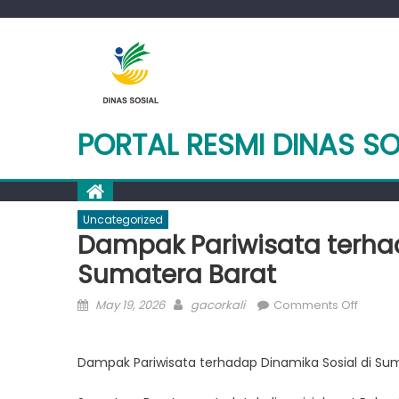
Skip
to
content
PORTAL RESMI DINAS S
Uncategorized
Dampak Pariwisata terhad
Sumatera Barat
Posted
Author
on
May 19, 2026
gacorkali
Comments Off
on
Dampa
Pariwi
Dampak Pariwisata terhadap Dinamika Sosial di Su
terhad
Dinami