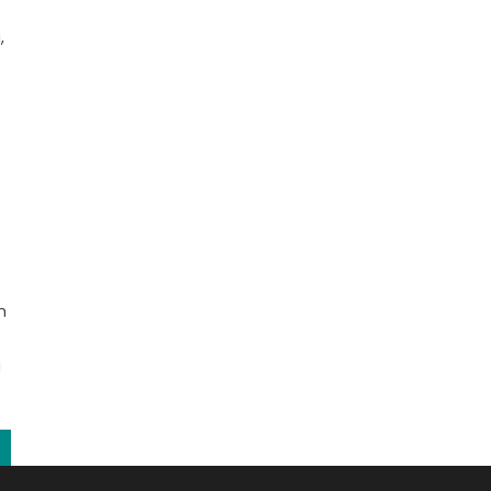
,
m
g