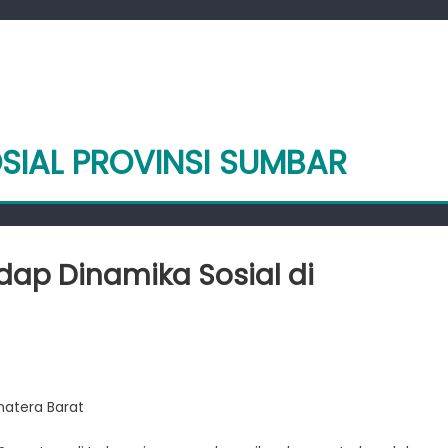
OSIAL PROVINSI SUMBAR
ap Dinamika Sosial di
k
sata
matera Barat
ap
ka