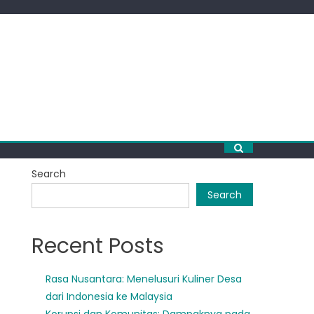
Search
Search
Recent Posts
Rasa Nusantara: Menelusuri Kuliner Desa
dari Indonesia ke Malaysia