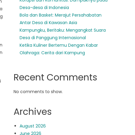
Korupsi dan Komunitas: Dampaknya pada
n
Desa-desa di Indonesia
ma
Bola dan Basket: Merajut Persahabatan
ng
Antar Desa di Kawasan Asia
Kampungku, Beritaku: Mengangkat Suara
Desa di Panggung Internasional
an
Ketika Kuliner Bertemu Dengan Kabar
an
Olahraga: Cerita dari Kampung
Recent Comments
i
No comments to show.
Archives
August 2026
June 2026