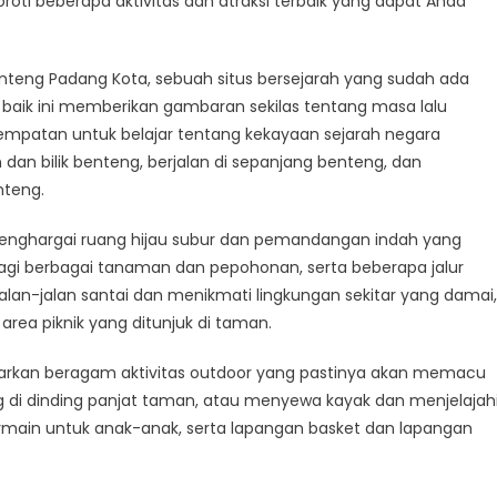
oti beberapa aktivitas dan atraksi terbaik yang dapat Anda
r
nteng Padang Kota, sebuah situs bersejarah yang sudah ada
 baik ini memberikan gambaran sekilas tentang masa lalu
empatan untuk belajar tentang kekayaan sejarah negara
dan bilik benteng, berjalan di sepanjang benteng, dan
nteng.
menghargai ruang hijau subur dan pemandangan indah yang
agi berbagai tanaman dan pepohonan, serta beberapa jalur
jalan-jalan santai dan menikmati lingkungan sekitar yang damai,
area piknik yang ditunjuk di taman.
awarkan beragam aktivitas outdoor yang pastinya akan memacu
 di dinding panjat taman, atau menyewa kayak dan menjelajah
ermain untuk anak-anak, serta lapangan basket dan lapangan