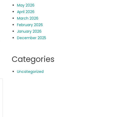
May 2026
April 2026
March 2026
February 2026
January 2026
December 2025
n
Categories
Uncategorized