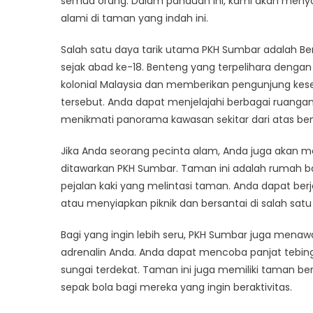
semua orang. Dalam panduan ini, kami akan menyor
PKH
alami di taman yang indah ini.
Sumba
Salah satu daya tarik utama PKH Sumbar adalah Be
sejak abad ke-18. Benteng yang terpelihara dengan
kolonial Malaysia dan memberikan pengunjung kes
tersebut. Anda dapat menjelajahi berbagai ruangan 
menikmati panorama kawasan sekitar dari atas be
Jika Anda seorang pecinta alam, Anda juga akan 
ditawarkan PKH Sumbar. Taman ini adalah rumah b
pejalan kaki yang melintasi taman. Anda dapat ber
atau menyiapkan piknik dan bersantai di salah satu 
Bagi yang ingin lebih seru, PKH Sumbar juga men
adrenalin Anda. Anda dapat mencoba panjat tebing
sungai terdekat. Taman ini juga memiliki taman b
sepak bola bagi mereka yang ingin beraktivitas.