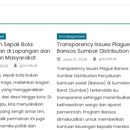
ed
Uncategorized
an Sepak Bola:
Transparency Issues Plague
an di Lapangan dan
Bansos Sumbar Distribution
an Masyarakat
Author
Posted
gacorkali
June 13, 2026
on
Author
gacorkali
 2026
Transparency Issues Plague Bansos
a, sepak bola bukan
Sumbar Distribution Penyaluran
hraga, melainkan bagian
bantuan sosial (Bansos) di Sumater
a yang menggerakkan
Barat (Sumbar) terkendala isu
dari desa hingga kota. Di
transparansi sehingga menimbulka
jau, kita menyaksikan
kekhawatiran warga dan aparat
yang sengit antar tim,
pemerintah. Program Bansos
lik permainan ini juga
dimaksudkan untuk memberikan
namika politik dan
bantuan keuangan kepada mereka