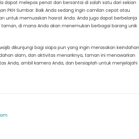
a dapat melepas penat dan bersantai di salah satu dari sekian
gan PKH Sumbar. Baik Anda sedang ingin camilan cepat atau
an untuk memuaskan hasrat Anda. Anda juga dapat berbelanja
enir taman, di mana Anda akan menemukan berbagai barang unik
ajib dikunjungi bagi siapa pun yang ingin merasakan keindaha
indahan alam, dan aktivitas menariknya, taman ini menawarkan
tas Anda, ambil kamera Anda, dan bersiaplah untuk menjelajahi
.com