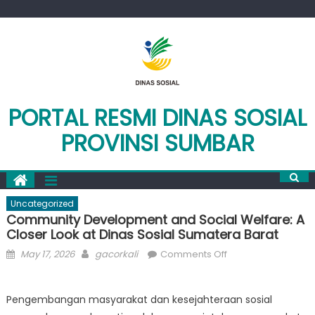
Skip
to
content
PORTAL RESMI DINAS SOSIAL
PROVINSI SUMBAR
Uncategorized
Community Development and Social Welfare: A
Closer Look at Dinas Sosial Sumatera Barat
Posted
Author
on
May 17, 2026
gacorkali
Comments Off
on
Community
Development
Pengembangan masyarakat dan kesejahteraan sosial
and