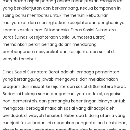
merupakan aspek penting dalam menciptakan masyarakat
Social
Welfare:
yang berkelanjutan dan berkembang. Kedua komponen ini
A
saling bahu membahu untuk memenuhi kebutuhan
Closer
masyarakat dan meningkatkan kesejahteraan penghuninya
Look
secara keseluruhan. Di Indonesia, Dinas Sosial Sumatera
at
Barat (Dinas Kesejahteraan Sosial Sumatera Barat)
Dinas
memainkan peran penting dalam mendorong
Sosial
pembangunan masyarakat dan kesejahteraan sosial di
Sumatera
wilayah tersebut.
Barat
Dinas Sosial Sumatera Barat adalah lembaga pemerintah
yang bertanggung jawab mengawasi dan melaksanakan
program dan inisiatif kesejahteraan sosial di Sumatera Barat.
Badan ini bekerja sama dengan masyarakat lokal, organisasi
non-pemerintah, dan pemangku kepentingan lainnya untuk
mengatasi berbagai masalah sosial yang dihadapi oleh
penduduk di wilayah tersebut. Beberapa bidang utama yang
menjadi fokus badan ini mencakup pengentasan kemiskinan,