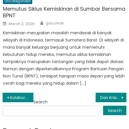
Uncategorized
Memutus Siklus Kemiskinan di Sumbar Bersama
BPNT
Author
Posted
gacorkali
March 2, 2026
on
Kemiskinan merupakan masalah mendesak di banyak
wilayah di Indonesia, termasuk Sumatera Barat. Di wilayah di
mana banyak keluarga berjuang untuk memenuhi
kebutuhan hidup mereka, memutus siklus kemiskinan
tampaknya merupakan tantangan yang tidak dapat diatasi.
Namun dengan diperkenalkannya Program Bantuan Pangan
Non Tunai (BPNT), terdapat harapan masa depan yang lebih
cerah bagi mereka yang hidup dalam […]
Post
Kolaborasi Dinsos Sumbar dengan LSM dan Instansi Pemerintah untuk Perubahan Sosial
Dari Krisis Menuju Pemulihan: Peran Dinsos Prov Sumbar Membangun Masyarakat Tangguh
Search
navigation
Search