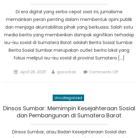
Peran
Publikasi
Di era digital yang serba cepat saat ini, jurnalisme
Dinsos
memainkan peran penting dalam membentuk opini publik
Sumbar
dan menjaga akuntabilitas pihak yang berkuasa. Salah satu
di
media berita yang memberikan dampak signifikan terhadap
Sumatera
isu-isu sosial di Sumatera Barat adalah Berita Sosial Sumbar.
Barat
Berita Sosial Sumbar merupakan outlet berita lokal yang
fokus meliput isu-isu sosial di provinsi Sumatera […]
Posted
Author
on
April 28, 2026
gacorkali
Comments Off
on
Kekuatan
Jurnalism
Bagaima
Uncategorized
Berita
Sosial
Dinsos Sumbar: Memimpin Kesejahteraan Sosial
Sumbar
dan Pembangunan di Sumatera Barat
Berdamp
pada
Dinsos Sumbar, atau Badan Kesejahteraan Sosial dan
Permasal