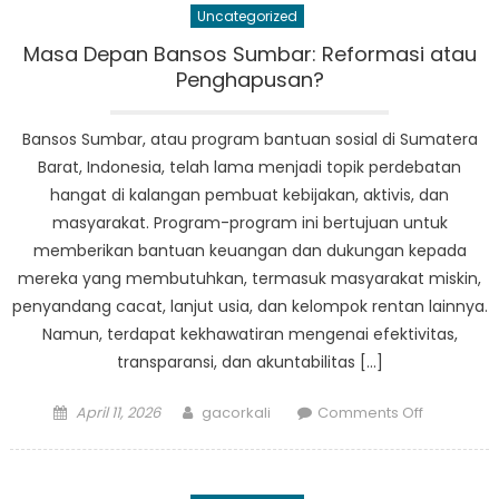
Uncategorized
Informasi
Bansos
Masa Depan Bansos Sumbar: Reformasi atau
Sumbar
Penghapusan?
on
Communit
Bansos Sumbar, atau program bantuan sosial di Sumatera
and
Barat, Indonesia, telah lama menjadi topik perdebatan
Families
hangat di kalangan pembuat kebijakan, aktivis, dan
masyarakat. Program-program ini bertujuan untuk
memberikan bantuan keuangan dan dukungan kepada
mereka yang membutuhkan, termasuk masyarakat miskin,
penyandang cacat, lanjut usia, dan kelompok rentan lainnya.
Namun, terdapat kekhawatiran mengenai efektivitas,
transparansi, dan akuntabilitas […]
Posted
Author
on
April 11, 2026
gacorkali
Comments Off
on
Masa
Depan
Bansos