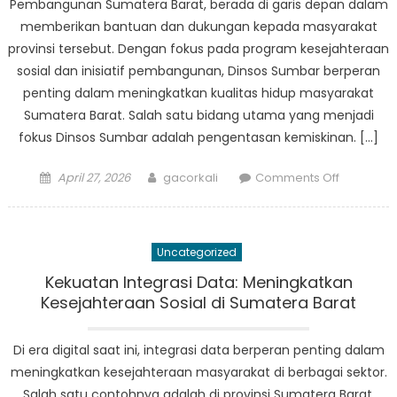
Pembangunan Sumatera Barat, berada di garis depan dalam
Sosial
memberikan bantuan dan dukungan kepada masyarakat
di
provinsi tersebut. Dengan fokus pada program kesejahteraan
Sumatera
sosial dan inisiatif pembangunan, Dinsos Sumbar berperan
Barat
penting dalam meningkatkan kualitas hidup masyarakat
Sumatera Barat. Salah satu bidang utama yang menjadi
fokus Dinsos Sumbar adalah pengentasan kemiskinan. […]
Posted
Author
on
April 27, 2026
gacorkali
Comments Off
on
Dinsos
Sumbar:
Memimpi
Uncategorized
Kesejaht
Sosial
Kekuatan Integrasi Data: Meningkatkan
dan
Kesejahteraan Sosial di Sumatera Barat
Pembang
di
Di era digital saat ini, integrasi data berperan penting dalam
Sumatera
meningkatkan kesejahteraan masyarakat di berbagai sektor.
Barat
Salah satu contohnya adalah di provinsi Sumatera Barat,