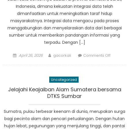
Indonesia, dimana kekuatan integrasi data telah
dimanfaatkan untuk meningkatkan taraf hidup
masyarakatnya. Integrasi data mengacu pada proses
menggabungkan dan menyelaraskan data dari berbagai
sumber untuk memberikan pandangan informasi yang
terpadu. Dengan […]
Posted
Author
on
April 26, 2026
gacorkali
Comments Off
on
Kekuatan
Integrasi
Data:
Uncategorized
Meningka
Kesejaht
Jelajahi Keajaiban Alam Sumatera bersama
Sosial
DTKS Sumbar
di
Sumatera
Sumatra, pulau terbesar keenam di dunia, merupakan surga
Barat
bagi pecinta alam dan pencari petualangan. Dengan hutan
hujan lebat, pegunungan yang menjulang tinggi, dan pantai