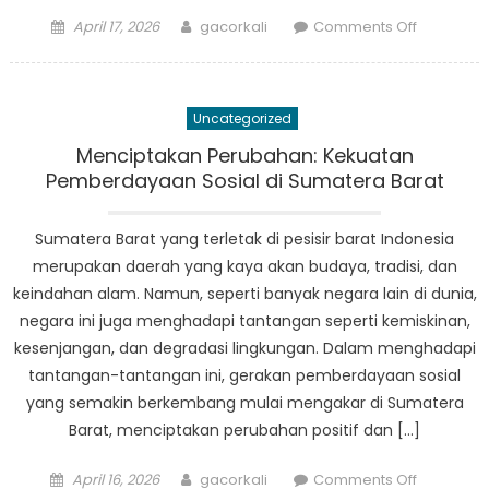
Posted
Author
on
April 17, 2026
gacorkali
Comments Off
on
Suksesny
Program
Rehabilita
Uncategorized
Sosial
di
Menciptakan Perubahan: Kekuatan
Sumbar:
Pemberdayaan Sosial di Sumatera Barat
Kisah
Inspiratif
Sumatera Barat yang terletak di pesisir barat Indonesia
dari
merupakan daerah yang kaya akan budaya, tradisi, dan
Masyarak
keindahan alam. Namun, seperti banyak negara lain di dunia,
yang
negara ini juga menghadapi tantangan seperti kemiskinan,
Bangkit
kesenjangan, dan degradasi lingkungan. Dalam menghadapi
tantangan-tantangan ini, gerakan pemberdayaan sosial
yang semakin berkembang mulai mengakar di Sumatera
Barat, menciptakan perubahan positif dan […]
Posted
Author
on
April 16, 2026
gacorkali
Comments Off