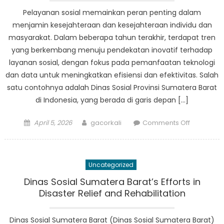
Pelayanan sosial memainkan peran penting dalam
menjamin kesejahteraan dan kesejahteraan individu dan
masyarakat. Dalam beberapa tahun terakhir, terdapat tren
yang berkembang menuju pendekatan inovatif terhadap
layanan sosial, dengan fokus pada pemanfaatan teknologi
dan data untuk meningkatkan efisiensi dan efektivitas. Salah
satu contohnya adalah Dinas Sosial Provinsi Sumatera Barat
di Indonesia, yang berada di garis depan […]
Posted
Author
on
April 5, 2026
gacorkali
Comments Off
on
Innovative
Approach
to
Uncategorized
Social
Services:
Dinas Sosial Sumatera Barat’s Efforts in
A
Disaster Relief and Rehabilitation
Closer
Look
Dinas Sosial Sumatera Barat (Dinas Sosial Sumatera Barat)