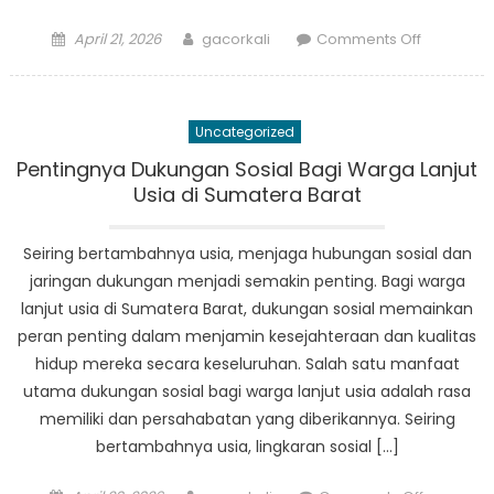
Posted
Author
on
April 21, 2026
gacorkali
Comments Off
on
Upaya
Masyarak
Menduku
Uncategorized
dan
Memberd
Pentingnya Dukungan Sosial Bagi Warga Lanjut
Anak
Usia di Sumatera Barat
Terlantar
di
Seiring bertambahnya usia, menjaga hubungan sosial dan
Sumatera
jaringan dukungan menjadi semakin penting. Bagi warga
Barat
lanjut usia di Sumatera Barat, dukungan sosial memainkan
peran penting dalam menjamin kesejahteraan dan kualitas
hidup mereka secara keseluruhan. Salah satu manfaat
utama dukungan sosial bagi warga lanjut usia adalah rasa
memiliki dan persahabatan yang diberikannya. Seiring
bertambahnya usia, lingkaran sosial […]