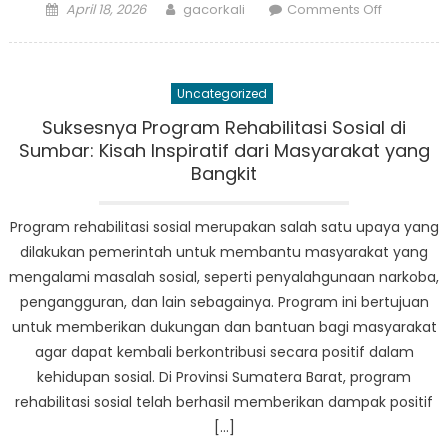
Posted
Author
on
April 18, 2026
gacorkali
Comments Off
on
Dari
Kemiskin
Menjadi
Uncategorized
Sejahtera:
Kisah
Suksesnya Program Rehabilitasi Sosial di
Sukses
Sumbar: Kisah Inspiratif dari Masyarakat yang
Masyarak
Bangkit
Kurang
Beruntung
Program rehabilitasi sosial merupakan salah satu upaya yang
di
dilakukan pemerintah untuk membantu masyarakat yang
Sumatera
mengalami masalah sosial, seperti penyalahgunaan narkoba,
Barat
pengangguran, dan lain sebagainya. Program ini bertujuan
untuk memberikan dukungan dan bantuan bagi masyarakat
agar dapat kembali berkontribusi secara positif dalam
kehidupan sosial. Di Provinsi Sumatera Barat, program
rehabilitasi sosial telah berhasil memberikan dampak positif
[…]