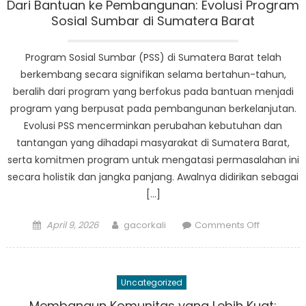
dan
Dari Bantuan ke Pembangunan: Evolusi Program
Transform
Sosial Sumbar di Sumatera Barat
Melalui
Bantuan
Program Sosial Sumbar (PSS) di Sumatera Barat telah
Sosial
berkembang secara signifikan selama bertahun-tahun,
Sumbar
beralih dari program yang berfokus pada bantuan menjadi
program yang berpusat pada pembangunan berkelanjutan.
Evolusi PSS mencerminkan perubahan kebutuhan dan
tantangan yang dihadapi masyarakat di Sumatera Barat,
serta komitmen program untuk mengatasi permasalahan ini
secara holistik dan jangka panjang. Awalnya didirikan sebagai
[…]
Posted
Author
on
April 9, 2026
gacorkali
Comments Off
on
Dari
Bantuan
ke
Uncategorized
Pembangu
Evolusi
Membangun Komunitas yang Lebih Kuat: