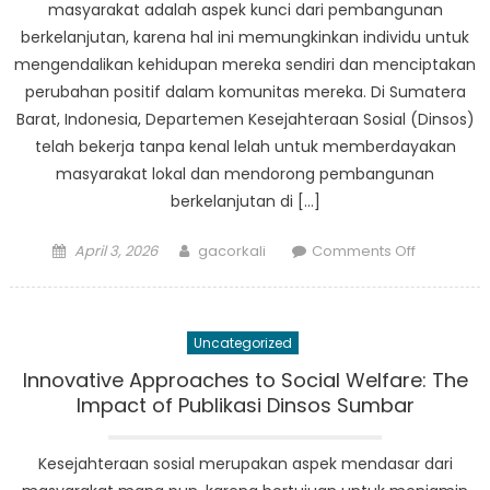
masyarakat adalah aspek kunci dari pembangunan
berkelanjutan, karena hal ini memungkinkan individu untuk
mengendalikan kehidupan mereka sendiri dan menciptakan
perubahan positif dalam komunitas mereka. Di Sumatera
Barat, Indonesia, Departemen Kesejahteraan Sosial (Dinsos)
telah bekerja tanpa kenal lelah untuk memberdayakan
masyarakat lokal dan mendorong pembangunan
berkelanjutan di […]
Posted
Author
on
April 3, 2026
gacorkali
Comments Off
on
Pemberd
Masyaraka
Dampak
Uncategorized
Dinsos
Sumbar
Innovative Approaches to Social Welfare: The
Terhadap
Impact of Publikasi Dinsos Sumbar
Pembang
Daerah
Kesejahteraan sosial merupakan aspek mendasar dari