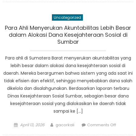
Kebijakan
Kesejaht
Uncategorized
Sosial
Terhadap
Para Ahli Menyerukan Akuntabilitas Lebih Besar
Masyarak
dalam Alokasi Dana Kesejahteraan Sosial di
Paling
Sumbar
Rentan
di
Para ahli di Sumatera Barat menyerukan akuntabilitas yang
Sumatera
lebih besar dalam alokasi dana kesejahteraan sosial di
Barat
daerah. Mereka berargumen bahwa sistem yang ada saat ini
tidak efisien dan efektif, sehingga menyebabkan dana salah
dikelola dan disalahgunakan. Berdasarkan laporan terbaru
Dinas Kesejahteraan Sosial Sumbar, sebagian besar dana
kesejahteraan sosial yang dialokasikan ke daerah tidak
sampai ke […]
Posted
Author
on
April 13, 2026
gacorkali
Comments Off
on
Para