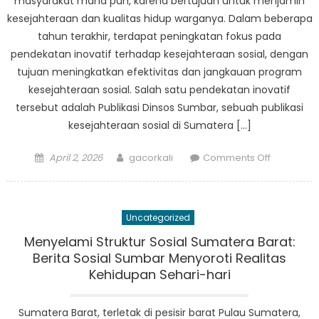
masyarakat mana pun, karena bertujuan untuk menjamin
kesejahteraan dan kualitas hidup warganya. Dalam beberapa
tahun terakhir, terdapat peningkatan fokus pada
pendekatan inovatif terhadap kesejahteraan sosial, dengan
tujuan meningkatkan efektivitas dan jangkauan program
kesejahteraan sosial. Salah satu pendekatan inovatif
tersebut adalah Publikasi Dinsos Sumbar, sebuah publikasi
kesejahteraan sosial di Sumatera […]
Posted
Author
on
April 2, 2026
gacorkali
Comments Off
on
Innovative
Approach
to
Uncategorized
Social
Welfare:
Menyelami Struktur Sosial Sumatera Barat:
The
Berita Sosial Sumbar Menyoroti Realitas
Impact
Kehidupan Sehari-hari
of
Publikasi
Sumatera Barat, terletak di pesisir barat Pulau Sumatera,