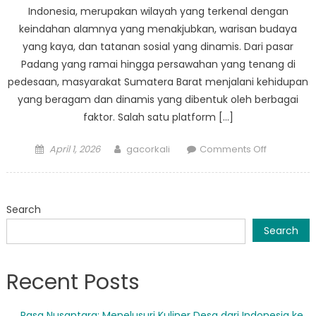
Dinsos
Indonesia, merupakan wilayah yang terkenal dengan
Sumbar
keindahan alamnya yang menakjubkan, warisan budaya
yang kaya, dan tatanan sosial yang dinamis. Dari pasar
Padang yang ramai hingga persawahan yang tenang di
pedesaan, masyarakat Sumatera Barat menjalani kehidupan
yang beragam dan dinamis yang dibentuk oleh berbagai
faktor. Salah satu platform […]
Posted
Author
on
April 1, 2026
gacorkali
Comments Off
on
Menyelam
Struktur
Sosial
Search
Sumatera
Barat:
Search
Berita
Sosial
Recent Posts
Sumbar
Menyoroti
Realitas
Rasa Nusantara: Menelusuri Kuliner Desa dari Indonesia ke