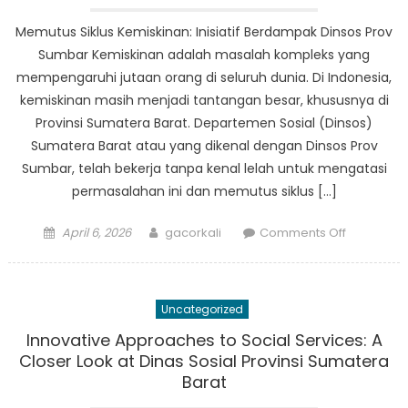
Barat
Memutus Siklus Kemiskinan: Inisiatif Berdampak Dinsos Prov
Sumbar Kemiskinan adalah masalah kompleks yang
mempengaruhi jutaan orang di seluruh dunia. Di Indonesia,
kemiskinan masih menjadi tantangan besar, khususnya di
Provinsi Sumatera Barat. Departemen Sosial (Dinsos)
Sumatera Barat atau yang dikenal dengan Dinsos Prov
Sumbar, telah bekerja tanpa kenal lelah untuk mengatasi
permasalahan ini dan memutus siklus […]
Posted
Author
on
April 6, 2026
gacorkali
Comments Off
on
Memutus
Siklus
Kemiskina
Uncategorized
Inisiatif
Berdamp
Innovative Approaches to Social Services: A
Dinsos
Closer Look at Dinas Sosial Provinsi Sumatera
Prov
Barat
Sumbar