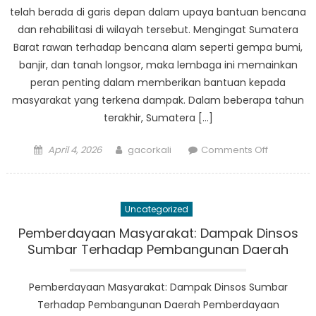
at
telah berada di garis depan dalam upaya bantuan bencana
Dinas
dan rehabilitasi di wilayah tersebut. Mengingat Sumatera
Sosial
Barat rawan terhadap bencana alam seperti gempa bumi,
Provinsi
banjir, dan tanah longsor, maka lembaga ini memainkan
Sumatera
peran penting dalam memberikan bantuan kepada
Barat
masyarakat yang terkena dampak. Dalam beberapa tahun
terakhir, Sumatera […]
Posted
Author
on
April 4, 2026
gacorkali
Comments Off
on
Dinas
Sosial
Sumatera
Uncategorized
Barat’s
Efforts
Pemberdayaan Masyarakat: Dampak Dinsos
in
Sumbar Terhadap Pembangunan Daerah
Disaster
Relief
Pemberdayaan Masyarakat: Dampak Dinsos Sumbar
and
Terhadap Pembangunan Daerah Pemberdayaan
Rehabilita