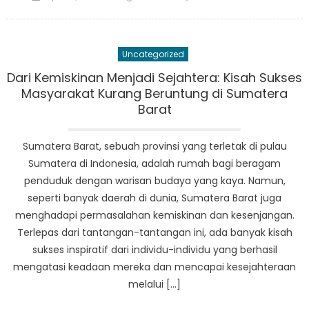
on
Pendidika
dan
Pelatihan
Uncategorized
untuk
Meningka
Dari Kemiskinan Menjadi Sejahtera: Kisah Sukses
Keterampi
Masyarakat Kurang Beruntung di Sumatera
Penyand
Barat
Disabilitas
di
Sumatera Barat, sebuah provinsi yang terletak di pulau
Sumbar
Sumatera di Indonesia, adalah rumah bagi beragam
penduduk dengan warisan budaya yang kaya. Namun,
seperti banyak daerah di dunia, Sumatera Barat juga
menghadapi permasalahan kemiskinan dan kesenjangan.
Terlepas dari tantangan-tantangan ini, ada banyak kisah
sukses inspiratif dari individu-individu yang berhasil
mengatasi keadaan mereka dan mencapai kesejahteraan
melalui […]