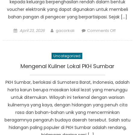
kepada keluarga berpenghasilan rendah dalam bentuk
voucher elektronik yang dapat digunakan untuk membeli
bahan pangan di pengecer yang berpartisipasi. Sejak […]
Posted
Author
on
April 23, 2026
gacorkali
Comments Off
on
Kisah
Sukses:
Bagaima
Uncategorized
BPNT
Menguba
Mengenal Kuliner Lokal PKH Sumbar
Kehidupa
di
PKH Sumbar, berlokasi di Sumatera Barat, Indonesia, adalah
Sumatera
harta karun berupa masakan lokal lezat yang menunggu
Barat
untuk ditemukan. Wilayah ini terkenal dengan warisan
kulinernya yang kaya, dengan hidangan yang penuh cita
rasa dan bahan-bahan unik yang mencerminkan
beragamnya pengaruh budaya daerah tersebut. Salah satu
hidangan paling populer di PKH Sumbar adalah rendang,