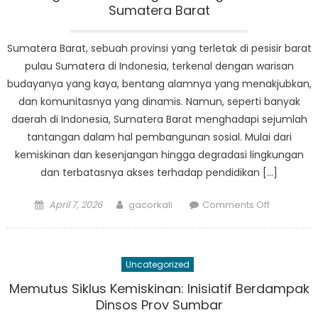
Pentingny
Sumatera Barat
Pelayana
Sosial
Sumatera Barat, sebuah provinsi yang terletak di pesisir barat
di
pulau Sumatera di Indonesia, terkenal dengan warisan
Sumbar
budayanya yang kaya, bentang alamnya yang menakjubkan,
dan komunitasnya yang dinamis. Namun, seperti banyak
daerah di Indonesia, Sumatera Barat menghadapi sejumlah
tantangan dalam hal pembangunan sosial. Mulai dari
kemiskinan dan kesenjangan hingga degradasi lingkungan
dan terbatasnya akses terhadap pendidikan […]
Posted
Author
on
April 7, 2026
gacorkali
Comments Off
on
Tantanga
dan
Peluang
Uncategorized
Pembang
Sosial
Memutus Siklus Kemiskinan: Inisiatif Berdampak
di
Dinsos Prov Sumbar
Sumatera