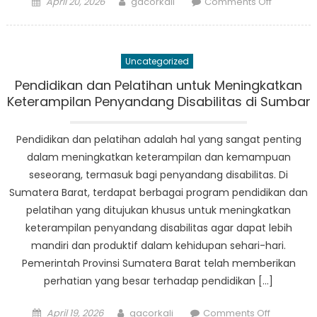
Posted
Author
on
April 20, 2026
gacorkali
Comments Off
on
Pentingn
Dukunga
Sosial
Uncategorized
Bagi
Warga
Pendidikan dan Pelatihan untuk Meningkatkan
Lanjut
Keterampilan Penyandang Disabilitas di Sumbar
Usia
di
Pendidikan dan pelatihan adalah hal yang sangat penting
Sumatera
dalam meningkatkan keterampilan dan kemampuan
Barat
seseorang, termasuk bagi penyandang disabilitas. Di
Sumatera Barat, terdapat berbagai program pendidikan dan
pelatihan yang ditujukan khusus untuk meningkatkan
keterampilan penyandang disabilitas agar dapat lebih
mandiri dan produktif dalam kehidupan sehari-hari.
Pemerintah Provinsi Sumatera Barat telah memberikan
perhatian yang besar terhadap pendidikan […]
Posted
Author
on
April 19, 2026
gacorkali
Comments Off