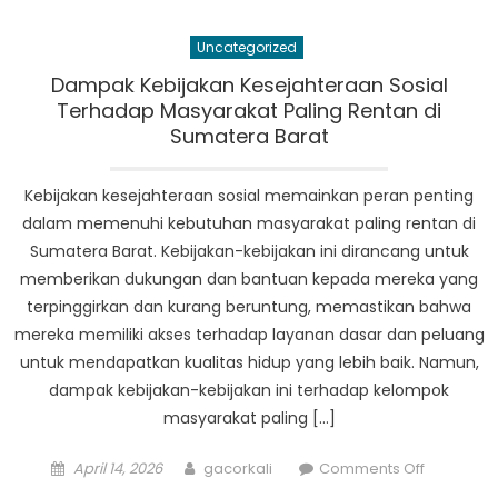
Pemerint
Sumbar
Uncategorized
dalam
Menyedia
Dampak Kebijakan Kesejahteraan Sosial
Jaminan
Terhadap Masyarakat Paling Rentan di
Sosial
Sumatera Barat
bagi
Warga
Kebijakan kesejahteraan sosial memainkan peran penting
Terdamp
dalam memenuhi kebutuhan masyarakat paling rentan di
Krisis
Sumatera Barat. Kebijakan-kebijakan ini dirancang untuk
memberikan dukungan dan bantuan kepada mereka yang
terpinggirkan dan kurang beruntung, memastikan bahwa
mereka memiliki akses terhadap layanan dasar dan peluang
untuk mendapatkan kualitas hidup yang lebih baik. Namun,
dampak kebijakan-kebijakan ini terhadap kelompok
masyarakat paling […]
Posted
Author
on
April 14, 2026
gacorkali
Comments Off
on
Dampak