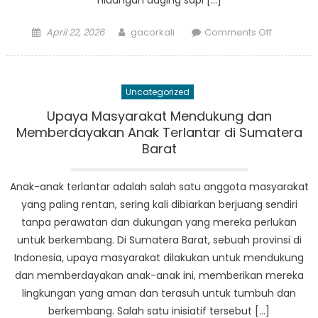
hidangan daging sapi […]
Posted
Author
on
April 22, 2026
gacorkali
Comments Off
on
Mengenal
Kuliner
Lokal
Uncategorized
PKH
Sumbar
Upaya Masyarakat Mendukung dan
Memberdayakan Anak Terlantar di Sumatera
Barat
Anak-anak terlantar adalah salah satu anggota masyarakat
yang paling rentan, sering kali dibiarkan berjuang sendiri
tanpa perawatan dan dukungan yang mereka perlukan
untuk berkembang. Di Sumatera Barat, sebuah provinsi di
Indonesia, upaya masyarakat dilakukan untuk mendukung
dan memberdayakan anak-anak ini, memberikan mereka
lingkungan yang aman dan terasuh untuk tumbuh dan
berkembang. Salah satu inisiatif tersebut […]