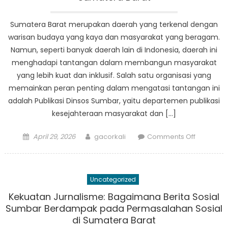
Sosial
Sumatera Barat merupakan daerah yang terkenal dengan
warisan budaya yang kaya dan masyarakat yang beragam.
Namun, seperti banyak daerah lain di Indonesia, daerah ini
menghadapi tantangan dalam membangun masyarakat
yang lebih kuat dan inklusif. Salah satu organisasi yang
memainkan peran penting dalam mengatasi tantangan ini
adalah Publikasi Dinsos Sumbar, yaitu departemen publikasi
kesejahteraan masyarakat dan […]
Posted
Author
on
April 29, 2026
gacorkali
Comments Off
on
Membang
Masyarak
yang
Uncategorized
Lebih
Kuat
Kekuatan Jurnalisme: Bagaimana Berita Sosial
dan
Sumbar Berdampak pada Permasalahan Sosial
Inklusif:
di Sumatera Barat