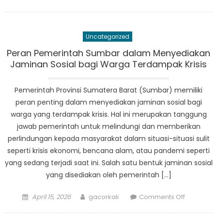
on
Mencipta
Perubaha
Kekuatan
Uncategorized
Pemberd
Sosial
Peran Pemerintah Sumbar dalam Menyediakan
di
Jaminan Sosial bagi Warga Terdampak Krisis
Sumatera
Barat
Pemerintah Provinsi Sumatera Barat (Sumbar) memiliki
peran penting dalam menyediakan jaminan sosial bagi
warga yang terdampak krisis. Hal ini merupakan tanggung
jawab pemerintah untuk melindungi dan memberikan
perlindungan kepada masyarakat dalam situasi-situasi sulit
seperti krisis ekonomi, bencana alam, atau pandemi seperti
yang sedang terjadi saat ini. Salah satu bentuk jaminan sosial
yang disediakan oleh pemerintah […]
Posted
Author
on
April 15, 2026
gacorkali
Comments Off
on
Peran