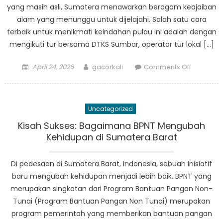
yang masih asli, Sumatera menawarkan beragam keajaiban
alam yang menunggu untuk dijelajahi. Salah satu cara
terbaik untuk menikmati keindahan pulau ini adalah dengan
mengikuti tur bersama DTKS Sumbar, operator tur lokal […]
Posted
Author
on
April 24, 2026
gacorkali
Comments Off
on
Jelajahi
Keajaiba
Alam
Uncategorized
Sumatera
bersama
Kisah Sukses: Bagaimana BPNT Mengubah
DTKS
Kehidupan di Sumatera Barat
Sumbar
Di pedesaan di Sumatera Barat, Indonesia, sebuah inisiatif
baru mengubah kehidupan menjadi lebih baik. BPNT yang
merupakan singkatan dari Program Bantuan Pangan Non-
Tunai (Program Bantuan Pangan Non Tunai) merupakan
program pemerintah yang memberikan bantuan pangan