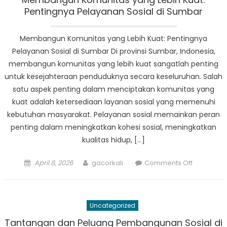
Program
Pentingnya Pelayanan Sosial di Sumbar
Sosial
Sumbar
Membangun Komunitas yang Lebih Kuat: Pentingnya
di
Pelayanan Sosial di Sumbar Di provinsi Sumbar, Indonesia,
Sumatera
membangun komunitas yang lebih kuat sangatlah penting
Barat
untuk kesejahteraan penduduknya secara keseluruhan. Salah
satu aspek penting dalam menciptakan komunitas yang
kuat adalah ketersediaan layanan sosial yang memenuhi
kebutuhan masyarakat. Pelayanan sosial memainkan peran
penting dalam meningkatkan kohesi sosial, meningkatkan
kualitas hidup, […]
Posted
Author
on
April 8, 2026
gacorkali
Comments Off
on
Membang
Komunitas
yang
Uncategorized
Lebih
Kuat:
Tantangan dan Peluang Pembangunan Sosial di