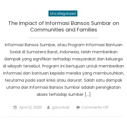
Ahli
Menyeruk
Uncategorized
Akuntabili
Lebih
The Impact of Informasi Bansos Sumbar on
Besar
Communities and Families
dalam
Alokasi
Informasi Bansos Sumbar, atau Program Informasi Bantuan
Dana
Sosial di Sumatera Barat, Indonesia, telah memberikan
Kesejaht
dampak yang signifikan terhadap masyarakat dan keluarga
Sosial
di wilayah tersebut. Program ini bertujuan untuk memberikan
di
informasi dan bantuan kepada mereka yang membutuhkan,
Sumbar
terutama pada saat krisis atau darurat. Salah satu dampak
utama dari Informasi Bansos Sumbar adalah peningkatan
akses terhadap sumber […]
Posted
Author
on
April 12, 2026
gacorkali
Comments Off
on
The
Impact
of