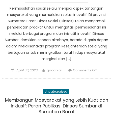
Permasalahan sosial selalu menjadi aspek tantangan
masyarakat yang memerlukan solusi inovatif. Di provinsi
Sumatera Barat, Dinas Sosial (Dinsos) telah mengambil
pendekatan proaktif untuk mengatasi permasalahan ini
melalui berbagai program dan inisiatif inovatif. Dinsos
Sumbar, demikian sapaan akrabnya, berada di garis depan
dalam melaksanakan program kesejahteraan sosial yang
bertujuan untuk meningkatkan taraf hidup masyarakat
marginal dan […]
Posted
Author
on
April 30, 2026
gacorkali
Comments Off
on
Solusi
Inovatif:
Pendekat
Uncategorized
Dinsos
Sumbar
Membangun Masyarakat yang Lebih Kuat dan
Terhadap
Inklusif: Peran Publikasi Dinsos Sumbar di
Masalah
Sumatera Barat