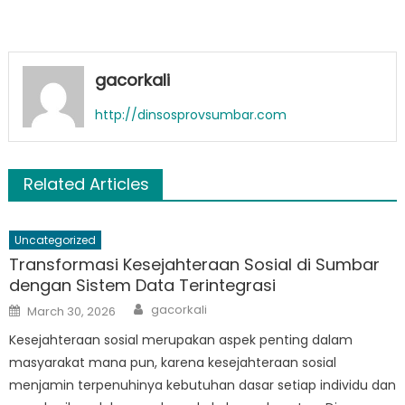
gacorkali
http://dinsosprovsumbar.com
Related Articles
Uncategorized
Transformasi Kesejahteraan Sosial di Sumbar
dengan Sistem Data Terintegrasi
Author
Posted
gacorkali
March 30, 2026
on
Kesejahteraan sosial merupakan aspek penting dalam
masyarakat mana pun, karena kesejahteraan sosial
menjamin terpenuhinya kebutuhan dasar setiap individu dan