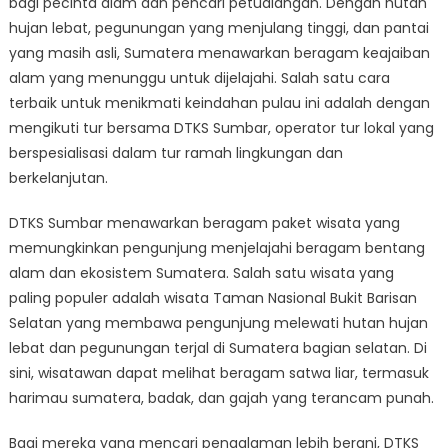
bagi pecinta alam dan pencari petualangan. Dengan hutan
Sumatera
bersama
hujan lebat, pegunungan yang menjulang tinggi, dan pantai
DTKS
yang masih asli, Sumatera menawarkan beragam keajaiban
Sumbar
alam yang menunggu untuk dijelajahi. Salah satu cara
terbaik untuk menikmati keindahan pulau ini adalah dengan
mengikuti tur bersama DTKS Sumbar, operator tur lokal yang
berspesialisasi dalam tur ramah lingkungan dan
berkelanjutan.
DTKS Sumbar menawarkan beragam paket wisata yang
memungkinkan pengunjung menjelajahi beragam bentang
alam dan ekosistem Sumatera. Salah satu wisata yang
paling populer adalah wisata Taman Nasional Bukit Barisan
Selatan yang membawa pengunjung melewati hutan hujan
lebat dan pegunungan terjal di Sumatera bagian selatan. Di
sini, wisatawan dapat melihat beragam satwa liar, termasuk
harimau sumatera, badak, dan gajah yang terancam punah.
Bagi mereka yang mencari pengalaman lebih berani, DTKS