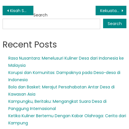
Post
Kisah Sukses: Bagaimana BPNT Mengubah Kehidupan di Sumatera Barat
Kekuatan Integrasi Data: Meningkatkan Kesejahteraan Sosial di Sumatera Barat
Search
navigation
Search
Recent Posts
Rasa Nusantara: Menelusuri Kuliner Desa dari Indonesia ke
Malaysia
Korupsi dan Komunitas: Dampaknya pada Desa-desa di
Indonesia
Bola dan Basket: Merajut Persahabatan Antar Desa di
Kawasan Asia
Kampungku, Beritaku: Mengangkat Suara Desa di
Panggung Internasional
Ketika Kuliner Bertemu Dengan Kabar Olahraga: Cerita dari
Kampung