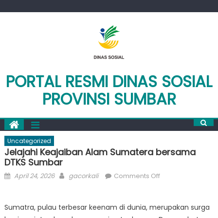
Skip
to
content
PORTAL RESMI DINAS SOSIAL
PROVINSI SUMBAR
Uncategorized
Jelajahi Keajaiban Alam Sumatera bersama
DTKS Sumbar
Posted
Author
on
April 24, 2026
gacorkali
Comments Off
on
Jelajahi
Keajaiban
Sumatra, pulau terbesar keenam di dunia, merupakan surga
Alam