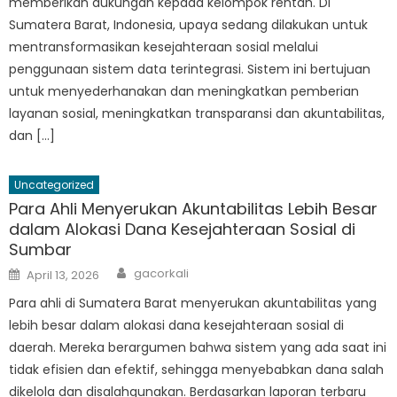
memberikan dukungan kepada kelompok rentan. Di
Sumatera Barat, Indonesia, upaya sedang dilakukan untuk
mentransformasikan kesejahteraan sosial melalui
penggunaan sistem data terintegrasi. Sistem ini bertujuan
untuk menyederhanakan dan meningkatkan pemberian
layanan sosial, meningkatkan transparansi dan akuntabilitas,
dan […]
Uncategorized
Para Ahli Menyerukan Akuntabilitas Lebih Besar
dalam Alokasi Dana Kesejahteraan Sosial di
Sumbar
Author
Posted
gacorkali
April 13, 2026
on
Para ahli di Sumatera Barat menyerukan akuntabilitas yang
lebih besar dalam alokasi dana kesejahteraan sosial di
daerah. Mereka berargumen bahwa sistem yang ada saat ini
tidak efisien dan efektif, sehingga menyebabkan dana salah
dikelola dan disalahgunakan. Berdasarkan laporan terbaru