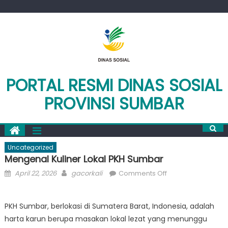
Skip
to
content
PORTAL RESMI DINAS SOSIAL
PROVINSI SUMBAR
Uncategorized
Mengenal Kuliner Lokal PKH Sumbar
Posted
Author
on
April 22, 2026
gacorkali
Comments Off
on
Mengenal
Kuliner
PKH Sumbar, berlokasi di Sumatera Barat, Indonesia, adalah
Lokal
harta karun berupa masakan lokal lezat yang menunggu
PKH