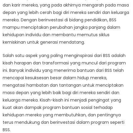
dan karir mereka, yang pada akhirnya mengarah pada masa
depan yang lebih cerah bagi diri mereka sendiri dan keluarga
mereka. Dengan berinvestasi di bidang pendidikan, BSS
mampu menciptakan perubahan jangka panjang dalam
kehidupan individu dan membantu memutus siklus
kemiskinan untuk generasi mendatang.
Salah satu aspek yang paling menginspirasi dari BSS adalah
kisah harapan dan transformasi yang muncul dari program
ini. Banyak individu yang menerima bantuan dari BSS telah
mencapai kesuksesan besar dalam hidup mereka,
mengatasi hambatan dan tantangan untuk menciptakan
masa depan yang lebih baik bagi diri mereka sendiri dan
keluarga mereka. Kisah-kisah ini menjadi pengingat yang
kuat akan dampak program bantuan sosial terhadap
kehidupan mereka yang membutuhkan, dan pentingnya
terus mendukung dan berinvestasi dalam program seperti
BSS.