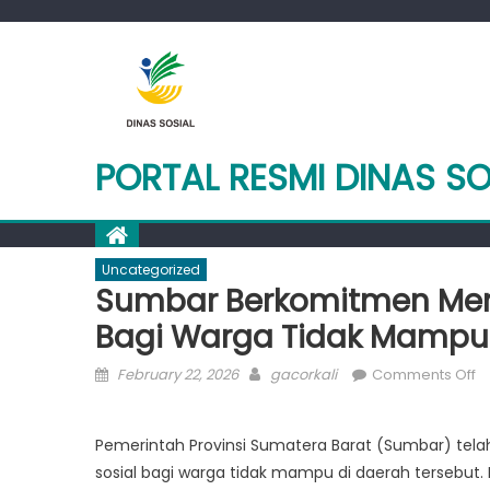
Skip
to
content
PORTAL RESMI DINAS S
Uncategorized
Sumbar Berkomitmen Meni
Bagi Warga Tidak Mampu
Posted
Author
o
February 22, 2026
gacorkali
Comments Off
on
S
B
Pemerintah Provinsi Sumatera Barat (Sumbar) te
M
sosial bagi warga tidak mampu di daerah tersebut.
P