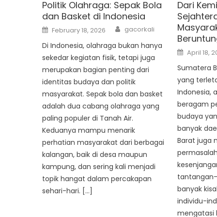
Politik Olahraga: Sepak Bola
Dari Kem
dan Basket di Indonesia
Sejahtera
Masyarak
Author
Posted
gacorkali
February 18, 2026
on
Beruntun
Di Indonesia, olahraga bukan hanya
Posted
April 18, 
on
sekedar kegiatan fisik, tetapi juga
Sumatera Ba
merupakan bagian penting dari
yang terlet
identitas budaya dan politik
Indonesia, 
masyarakat. Sepak bola dan basket
beragam pe
adalah dua cabang olahraga yang
budaya yan
paling populer di Tanah Air.
banyak dae
Keduanya mampu menarik
Barat juga
perhatian masyarakat dari berbagai
permasalah
kalangan, baik di desa maupun
kesenjangan
kampung, dan sering kali menjadi
tantangan-
topik hangat dalam percakapan
banyak kisah
sehari-hari. […]
individu-ind
mengatasi 