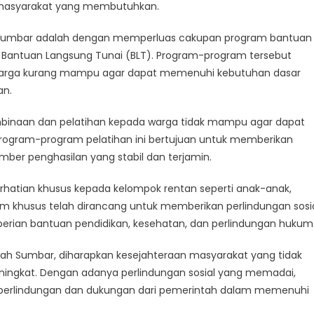
sial
 masyarakat yang membutuhkan.
agi
h Sumbar adalah dengan memperluas cakupan program bantuan
arga
dak
an Bantuan Langsung Tunai (BLT). Program-program tersebut
ampu
uarga kurang mampu agar dapat memenuhi kebutuhan dasar
an.
mbinaan dan pelatihan kepada warga tidak mampu agar dapat
rogram-program pelatihan ini bertujuan untuk memberikan
ber penghasilan yang stabil dan terjamin.
rhatian khusus kepada kelompok rentan seperti anak-anak,
ram khusus telah dirancang untuk memberikan perlindungan sosi
erian bantuan pendidikan, kesehatan, dan perlindungan hukum
ah Sumbar, diharapkan kesejahteraan masyarakat yang tidak
ingkat. Dengan adanya perlindungan sosial yang memadai,
perlindungan dan dukungan dari pemerintah dalam memenuhi