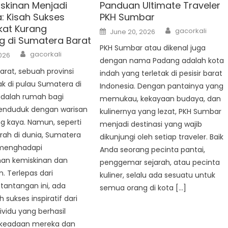
iskinan Menjadi
Panduan Ultimate Traveler
: Kisah Sukses
PKH Sumbar
at Kurang
Author
Posted
gacorkali
June 20, 2026
on
g di Sumatera Barat
PKH Sumbar atau dikenal juga
Author
gacorkali
2026
dengan nama Padang adalah kota
rat, sebuah provinsi
indah yang terletak di pesisir barat
ak di pulau Sumatera di
Indonesia. Dengan pantainya yang
adalah rumah bagi
memukau, kekayaan budaya, dan
nduduk dengan warisan
kulinernya yang lezat, PKH Sumbar
g kaya. Namun, seperti
menjadi destinasi yang wajib
rah di dunia, Sumatera
dikunjungi oleh setiap traveler. Baik
 menghadapi
Anda seorang pecinta pantai,
an kemiskinan dan
penggemar sejarah, atau pecinta
. Terlepas dari
kuliner, selalu ada sesuatu untuk
tantangan ini, ada
semua orang di kota […]
 sukses inspiratif dari
ividu yang berhasil
keadaan mereka dan