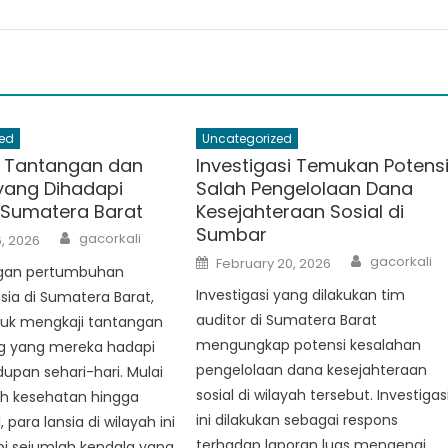
ed
Uncategorized
 Tantangan dan
Investigasi Temukan Potens
yang Dihadapi
Salah Pengelolaan Dana
i Sumatera Barat
Kesejahteraan Sosial di
Sumbar
Author
gacorkali
, 2026
Author
Posted
gacorkali
February 20, 2026
ngan pertumbuhan
on
Investigasi yang dilakukan tim
nsia di Sumatera Barat,
auditor di Sumatera Barat
tuk mengkaji tantangan
mengungkap potensi kesalahan
g yang mereka hadapi
pengelolaan dana kesejahteraan
upan sehari-hari. Mulai
sosial di wilayah tersebut. Investigas
ah kesehatan hingga
ini dilakukan sebagai respons
l, para lansia di wilayah ini
terhadap laporan luas mengenai
 sejumlah kendala yang