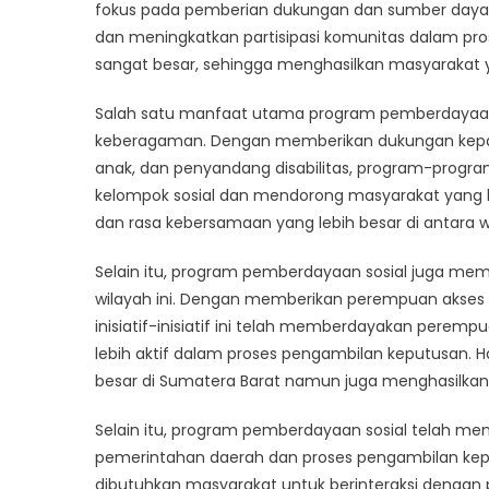
Ku
fokus pada pemberian dukungan dan sumber daya 
D
dan meningkatkan partisipasi komunitas dalam prose
P
sangat besar, sehingga menghasilkan masyarakat ya
P
So
Salah satu manfaat utama program pemberdayaan s
di
keberagaman. Dengan memberikan dukungan kepada
S
anak, dan penyandang disabilitas, program-prog
B
kelompok sosial dan mendorong masyarakat yang leb
dan rasa kebersamaan yang lebih besar di antara 
Selain itu, program pemberdayaan sosial juga me
wilayah ini. Dengan memberikan perempuan akses 
inisiatif-inisiatif ini telah memberdayakan pere
lebih aktif dalam proses pengambilan keputusan. H
besar di Sumatera Barat namun juga menghasilkan 
Selain itu, program pemberdayaan sosial telah m
pemerintahan daerah dan proses pengambilan ke
dibutuhkan masyarakat untuk berinteraksi denga