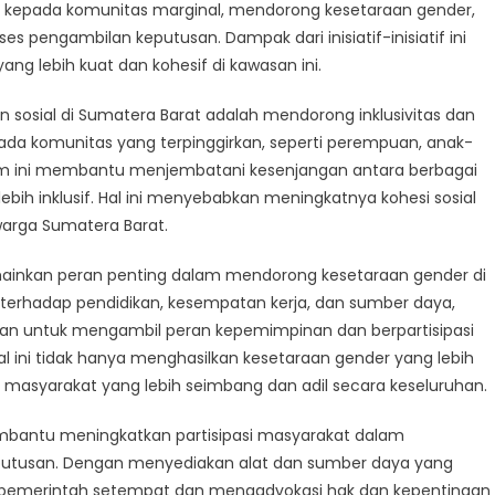
at:
kepada komunitas marginal, mendorong kesetaraan gender,
ampak
s pengambilan keputusan. Dampak dari inisiatif-inisiatif ini
rogram
ng lebih kuat dan kohesif di kawasan ini.
emberdayaan
sial
osial di Sumatera Barat adalah mendorong inklusivitas dan
 komunitas yang terpinggirkan, seperti perempuan, anak-
umatera
ram ini membantu menjembatani kesenjangan antara berbagai
arat
ih inklusif. Hal ini menyebabkan meningkatnya kohesi sosial
warga Sumatera Barat.
mainkan peran penting dalam mendorong kesetaraan gender di
terhadap pendidikan, kesempatan kerja, dan sumber daya,
mpuan untuk mengambil peran kepemimpinan dan berpartisipasi
al ini tidak hanya menghasilkan kesetaraan gender yang lebih
masyarakat yang lebih seimbang dan adil secara keseluruhan.
embantu meningkatkan partisipasi masyarakat dalam
putusan. Dengan menyediakan alat dan sumber daya yang
n pemerintah setempat dan mengadvokasi hak dan kepentingan