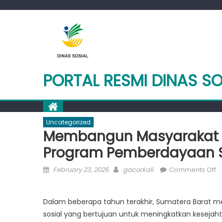
Skip
to
content
PORTAL RESMI DINAS S
Uncategorized
Membangun Masyarakat y
Program Pemberdayaan So
Posted
Author
o
February 23, 2026
gacorkali
Comments Off
on
M
M
Dalam beberapa tahun terakhir, Sumatera Barat 
y
sosial yang bertujuan untuk meningkatkan kesejah
L