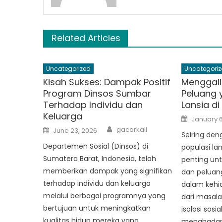
Related Articles
Uncategorized
Uncategoriz
Kisah Sukses: Dampak Positif
Menggali
Program Dinsos Sumbar
Peluang 
Terhadap Individu dan
Lansia d
Keluarga
Posted
January 6
on
Author
Posted
gacorkali
June 23, 2026
on
Seiring de
Departemen Sosial (Dinsos) di
populasi la
Sumatera Barat, Indonesia, telah
penting un
memberikan dampak yang signifikan
dan peluan
terhadap individu dan keluarga
dalam kehid
melalui berbagai programnya yang
dari masal
bertujuan untuk meningkatkan
isolasi sosia
kualitas hidup mereka yang
menghadapi