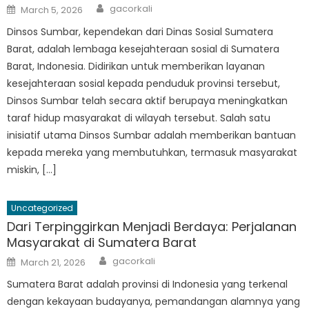
Author
Posted
gacorkali
March 5, 2026
on
Dinsos Sumbar, kependekan dari Dinas Sosial Sumatera
Barat, adalah lembaga kesejahteraan sosial di Sumatera
Barat, Indonesia. Didirikan untuk memberikan layanan
kesejahteraan sosial kepada penduduk provinsi tersebut,
Dinsos Sumbar telah secara aktif berupaya meningkatkan
taraf hidup masyarakat di wilayah tersebut. Salah satu
inisiatif utama Dinsos Sumbar adalah memberikan bantuan
kepada mereka yang membutuhkan, termasuk masyarakat
miskin, […]
Uncategorized
Dari Terpinggirkan Menjadi Berdaya: Perjalanan
Masyarakat di Sumatera Barat
Author
Posted
gacorkali
March 21, 2026
on
Sumatera Barat adalah provinsi di Indonesia yang terkenal
dengan kekayaan budayanya, pemandangan alamnya yang