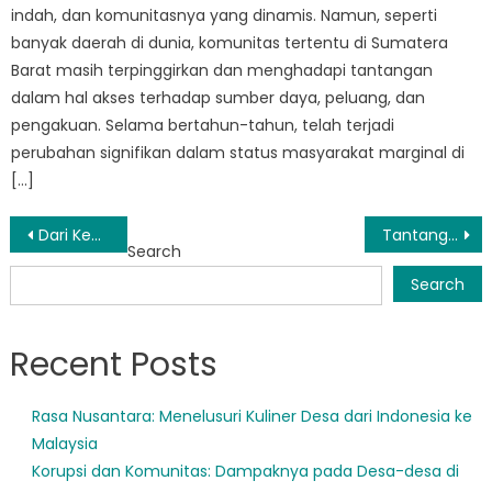
indah, dan komunitasnya yang dinamis. Namun, seperti
banyak daerah di dunia, komunitas tertentu di Sumatera
Barat masih terpinggirkan dan menghadapi tantangan
dalam hal akses terhadap sumber daya, peluang, dan
pengakuan. Selama bertahun-tahun, telah terjadi
perubahan signifikan dalam status masyarakat marginal di
[…]
Post
Dari Kemiskinan Menuju Kesejahteraan: Transformasi Kehidupan melalui Kesejahteraan Sosial di Sumatera Barat
Tantangan dan Kemajuan dalam Penanggulangan Kemiskinan di Sumbar
Search
navigation
Search
Recent Posts
Rasa Nusantara: Menelusuri Kuliner Desa dari Indonesia ke
Malaysia
Korupsi dan Komunitas: Dampaknya pada Desa-desa di