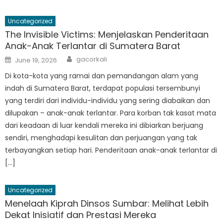
Uncategorized
The Invisible Victims: Menjelaskan Penderitaan
Anak-Anak Terlantar di Sumatera Barat
Author
Posted
gacorkali
June 19, 2026
on
Di kota-kota yang ramai dan pemandangan alam yang
indah di Sumatera Barat, terdapat populasi tersembunyi
yang terdiri dari individu-individu yang sering diabaikan dan
dilupakan – anak-anak terlantar. Para korban tak kasat mata
dari keadaan di luar kendali mereka ini dibiarkan berjuang
sendiri, menghadapi kesulitan dan perjuangan yang tak
terbayangkan setiap hari. Penderitaan anak-anak terlantar di
[…]
Uncategorized
Menelaah Kiprah Dinsos Sumbar: Melihat Lebih
Dekat Inisiatif dan Prestasi Mereka