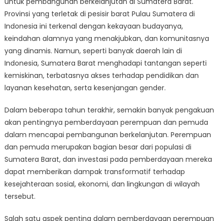
untuk pembangunan berkelanjutan di Sumatera Barat.
Pemuda:
Kunci
Provinsi yang terletak di pesisir barat Pulau Sumatera di
Pembangunan
Indonesia ini terkenal dengan kekayaan budayanya,
Berkelanjutan
keindahan alamnya yang menakjubkan, dan komunitasnya
di
yang dinamis. Namun, seperti banyak daerah lain di
Sumatera
Indonesia, Sumatera Barat menghadapi tantangan seperti
Barat
kemiskinan, terbatasnya akses terhadap pendidikan dan
layanan kesehatan, serta kesenjangan gender.
Dalam beberapa tahun terakhir, semakin banyak pengakuan
akan pentingnya pemberdayaan perempuan dan pemuda
dalam mencapai pembangunan berkelanjutan. Perempuan
dan pemuda merupakan bagian besar dari populasi di
Sumatera Barat, dan investasi pada pemberdayaan mereka
dapat memberikan dampak transformatif terhadap
kesejahteraan sosial, ekonomi, dan lingkungan di wilayah
tersebut.
Salah satu aspek penting dalam pemberdayaan perempuan