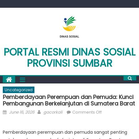
Skip
to
content
PORTAL RESMI DINAS SOSIAL
PROVINSI SUMBAR
Uncategorized
Pemberdayaan Perempuan dan Pemuda: Kunci
Pembangunan Berkelanjutan di Sumatera Barat
Posted
Author
on
June 16, 2026
gacorkali
Comments Off
on
Pemberdayaan
Perempuan
Pemberdayaan perempuan dan pemuda sangat penting
dan