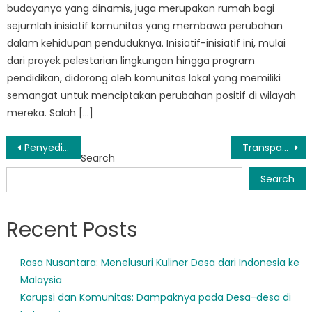
budayanya yang dinamis, juga merupakan rumah bagi
sejumlah inisiatif komunitas yang membawa perubahan
dalam kehidupan penduduknya. Inisiatif-inisiatif ini, mulai
dari proyek pelestarian lingkungan hingga program
pendidikan, didorong oleh komunitas lokal yang memiliki
semangat untuk menciptakan perubahan positif di wilayah
mereka. Salah […]
Post
Penyediaan Jaring Pengaman: Peran Penting Pelayanan Sosial di Sumbar
Transparency Issues Plague Bansos Sumbar Distribution
Search
navigation
Search
Recent Posts
Rasa Nusantara: Menelusuri Kuliner Desa dari Indonesia ke
Malaysia
Korupsi dan Komunitas: Dampaknya pada Desa-desa di