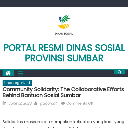
Skip
to
content
PORTAL RESMI DINAS SOSIAL
PROVINSI SUMBAR
Uncategorized
Community Solidarity: The Collaborative Efforts
Behind Bantuan Sosial Sumbar
Posted
Author
on
June 12, 2026
gacorkali
Comments Off
on
Community
Solidarity:
Solidaritas masyarakat merupakan kekuatan yang kuat yang
The