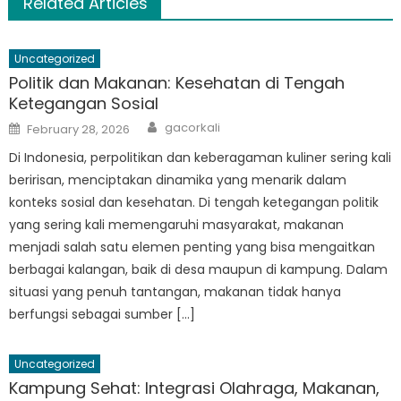
Related Articles
Uncategorized
Politik dan Makanan: Kesehatan di Tengah
Ketegangan Sosial
Author
Posted
gacorkali
February 28, 2026
on
Di Indonesia, perpolitikan dan keberagaman kuliner sering kali
beririsan, menciptakan dinamika yang menarik dalam
konteks sosial dan kesehatan. Di tengah ketegangan politik
yang sering kali memengaruhi masyarakat, makanan
menjadi salah satu elemen penting yang bisa mengaitkan
berbagai kalangan, baik di desa maupun di kampung. Dalam
situasi yang penuh tantangan, makanan tidak hanya
berfungsi sebagai sumber […]
Uncategorized
Kampung Sehat: Integrasi Olahraga, Makanan,