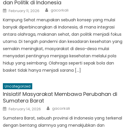
dan Politik di Indonesia
Author
Posted
gacorkali
February 11, 2026
on
Kampung Sehat merupakan sebuah konsep yang mulai
banyak diperbincangkan di Indonesia, di mana integrasi
antara olahraga, makanan sehat, dan politik menjadi fokus
utama. Di tengah pandemi dan kesadaran kesehatan yang
semakin meningkat, masyarakat di desa-desa mulai
menyadari pentingnya menjaga kesehatan melalui pola
hidup yang seimbang. Olahraga seperti sepak bola dan
basket tidak hanya menjadi sarana […]
Uncategorized
Inisiatif Masyarakat Membawa Perubahan di
Sumatera Barat
Author
Posted
gacorkali
February 14, 2026
on
Sumatera Barat, sebuah provinsi di Indonesia yang terkenal
dengan bentang alamnya yang menakjubkan dan