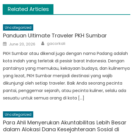
Related Articles
Uncategorized
Panduan Ultimate Traveler PKH Sumbar
Author
Posted
gacorkali
June 20, 2026
on
PKH Sumbar atau dikenal juga dengan nama Padang adalah
kota indah yang terletak di pesisir barat Indonesia. Dengan
pantainya yang memukau, kekayaan budaya, dan kulinernya
yang lezat, PKH Sumbar menjadi destinasi yang wajib
dikunjungi oleh setiap traveler. Baik Anda seorang pecinta
pantai, penggemar sejarah, atau pecinta kuliner, selalu ada
sesuatu untuk semua orang di kota […]
Uncategorized
Para Ahli Menyerukan Akuntabilitas Lebih Besar
dalam Alokasi Dana Kesejahteraan Sosial di