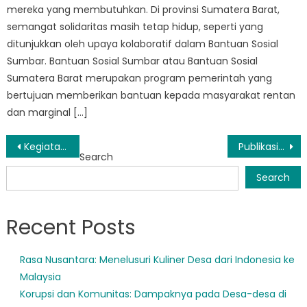
mereka yang membutuhkan. Di provinsi Sumatera Barat,
semangat solidaritas masih tetap hidup, seperti yang
ditunjukkan oleh upaya kolaboratif dalam Bantuan Sosial
Sumbar. Bantuan Sosial Sumbar atau Bantuan Sosial
Sumatera Barat merupakan program pemerintah yang
bertujuan memberikan bantuan kepada masyarakat rentan
dan marginal […]
Post
Kegiatan Dinsos Sumbar: Empowering Communities Through Social Welfare Programs
Publikasi Dinsos Sumbar: A Closer Look at Social Welfare Initiatives in West Sumatra
Search
navigation
Search
Recent Posts
Rasa Nusantara: Menelusuri Kuliner Desa dari Indonesia ke
Malaysia
Korupsi dan Komunitas: Dampaknya pada Desa-desa di