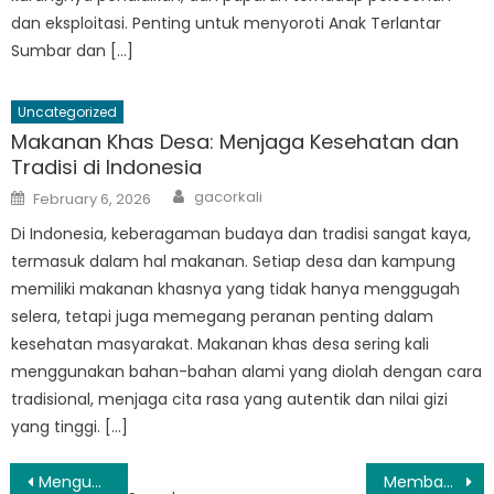
dan eksploitasi. Penting untuk menyoroti Anak Terlantar
Sumbar dan […]
Uncategorized
Makanan Khas Desa: Menjaga Kesehatan dan
Tradisi di Indonesia
Author
Posted
gacorkali
February 6, 2026
on
Di Indonesia, keberagaman budaya dan tradisi sangat kaya,
termasuk dalam hal makanan. Setiap desa dan kampung
memiliki makanan khasnya yang tidak hanya menggugah
selera, tetapi juga memegang peranan penting dalam
kesehatan masyarakat. Makanan khas desa sering kali
menggunakan bahan-bahan alami yang diolah dengan cara
tradisional, menjaga cita rasa yang autentik dan nilai gizi
yang tinggi. […]
Post
Mengungkap Permata Tersembunyi di Sumatera Barat
Membangun Sumatera Barat yang Lebih Kuat: Peran Program Sosial Sumbar