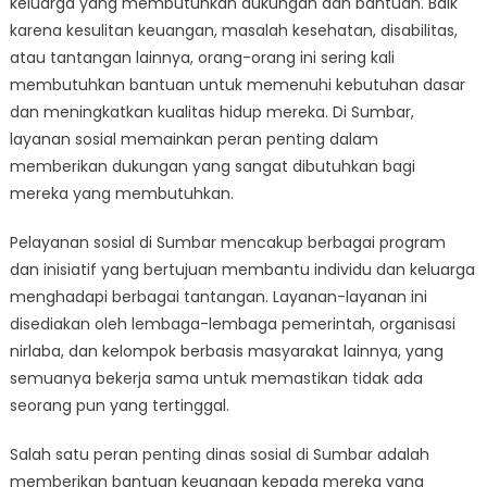
keluarga yang membutuhkan dukungan dan bantuan. Baik
Membutuhkan:
Peran
karena kesulitan keuangan, masalah kesehatan, disabilitas,
Dinas
atau tantangan lainnya, orang-orang ini sering kali
Sosial
membutuhkan bantuan untuk memenuhi kebutuhan dasar
di
dan meningkatkan kualitas hidup mereka. Di Sumbar,
Sumbar
layanan sosial memainkan peran penting dalam
memberikan dukungan yang sangat dibutuhkan bagi
mereka yang membutuhkan.
Pelayanan sosial di Sumbar mencakup berbagai program
dan inisiatif yang bertujuan membantu individu dan keluarga
menghadapi berbagai tantangan. Layanan-layanan ini
disediakan oleh lembaga-lembaga pemerintah, organisasi
nirlaba, dan kelompok berbasis masyarakat lainnya, yang
semuanya bekerja sama untuk memastikan tidak ada
seorang pun yang tertinggal.
Salah satu peran penting dinas sosial di Sumbar adalah
memberikan bantuan keuangan kepada mereka yang