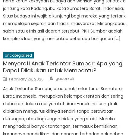
harta karun kekayaan budaya dan warisan yang terletak di
jantung kota Padang, ibu kota Sumatera Barat, Indonesia.
Situs budaya ini wajib dikunjungi bagi mereka yang tertarik
mempelajari sejarah dan tradisi masyarakat Minangkabau,
salah satu etnis asli daerah tersebut. PKH Sumbar adalah
kompleks luas yang mencakup beberapa bangunan […]
Uncategorized
Menyoroti Anak Terlantar Sumbar: Apa yang
Dapat Dilakukan untuk Membantu?
Author
Posted
gacorkali
February 28, 2026
on
Anak Terlantar Sumbar, atau anak terlantar di Sumatera
Barat, Indonesia, merupakan kelompok rentan dan sering
diabaikan dalam masyarakat. Anak-anak ini sering kali
dibiarkan mengurus dirinya sendiri, tanpa perawatan,
dukungan, atau lingkungan hidup yang stabil. Mereka
menghadapi banyak tantangan, termasuk kemiskinan,
kurangnya pendidikan, dan paparan terhadap pelecehan