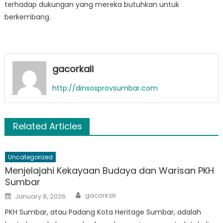
terhadap dukungan yang mereka butuhkan untuk
berkembang.
gacorkali
http://dinsosprovsumbar.com
Related Articles
Uncategorized
Menjelajahi Kekayaan Budaya dan Warisan PKH
Sumbar
Author
Posted
gacorkali
January 8, 2026
on
PKH Sumbar, atau Padang Kota Heritage Sumbar, adalah