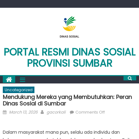
Skip
to
content
PORTAL RESMI DINAS SOSIAL
PROVINSI SUMBAR
Uncategorized
Mendukung Mereka yang Membutuhkan: Peran
Dinas Sosial di Sumbar
Posted
Author
on
March 13, 2026
gacorkali
Comments Off
on
Mendukung
Mereka
Dalam masyarakat mana pun, selalu ada individu dan
yang