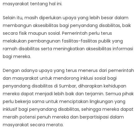
masyarakat tentang hal ini.
Selain itu, masih diperlukan upaya yang lebih besar dalam
membangun aksesibilitas bagi penyandang disabilitas, baik
secara fisik maupun sosial. Pemerintah perlu terus
melakukan pembangunan fasilitas-fasilitas publik yang
ramah disabilitas serta meningkatkan aksesibilitas informasi
bagi mereka.
Dengan adanya upaya yang terus menerus dari pemerintah
dan masyarakat untuk mendorong inklusi sosial bagi
penyandang disabilitas di Sumbar, diharapkan kehidupan
mereka dapat menjadi lebih baik dan terjamin. Semua pihak
perlu bekerja sama untuk menciptakan lingkungan yang
inklusif bagi penyandang disabilitas, sehingga mereka dapat
meraih potensi penuh mereka dan berpartisipasi dalam
masyarakat secara merata.