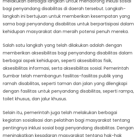
melakukan berbagai langkah untuk mendorong inklusi sosial
bagi
Penyandang
bagi penyandang disabilitas di daerah tersebut. Langkah-
Disabilitas
langkah ini bertujuan untuk memberikan kesempatan yang
di
sama bagi penyandang disabilitas untuk berpartisipasi dalam
Sumbar
kehidupan masyarakat dan meraih potensi penuh mereka.
Salah satu langkah yang telah dilakukan adalah dengan
memberikan aksesibilitas bagi penyandang disabilitas dalam
berbagai aspek kehidupan, seperti aksesibilitas fisik,
aksesibilitas informasi, serta aksesibilitas sosial. Pemerintah
Sumbar telah membangun fasilitas-fasilitas publik yang
ramah disabilitas, seperti taman dan jalan yang dilengkapi
dengan fasilitas untuk penyandang disabilitas, seperti rampa,
toilet khusus, dan jalur khusus.
Selain itu, pemerintah juga telah melakukan berbagai
kegiatan sosialisasi dan pelatihan bagi masyarakat tentang
pentingnya inklusi sosial bagi penyandang disabilitas. Dengan
meningkatkan kesadaran masyarakat tentang hak-hak