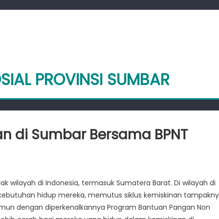
OSIAL PROVINSI SUMBAR
an di Sumbar Bersama BPNT
tus
wilayah di Indonesia, termasuk Sumatera Barat. Di wilayah di
kinan
kebutuhan hidup mereka, memutus siklus kemiskinan tampakn
ar
Namun dengan diperkenalkannya Program Bantuan Pangan Non
ama