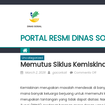
Skip
to
content
PORTAL RESMI DINAS S
Uncategorized
Memutus Siklus Kemiskin
Posted
Author
on
March 2, 2026
gacorkali
Comments Off
on
Memu
Siklus
Kemiskinan merupakan masalah mendesak di banyak 
Kemis
mana banyak keluarga berjuang untuk memenuhi 
di
Sumb
merupakan tantangan yang tidak dapat diatasi. 
Bers