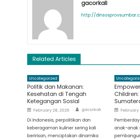
gacorkali
http://dinsosprovsumbar
Related Articles
Uncategorized
Uncategoriz
Politik dan Makanan:
Empower
Kesehatan di Tengah
Children:
Ketegangan Sosial
Sumatera 
Author
Posted
Posted
gacorkali
February 28, 2026
February 
on
on
Di Indonesia, perpolitikan dan
Pemberday
keberagaman kuliner sering kali
anak-anak 
beririsan, menciptakan dinamika
pembangun