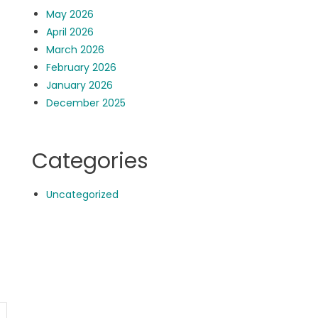
May 2026
April 2026
March 2026
February 2026
January 2026
December 2025
Categories
Uncategorized