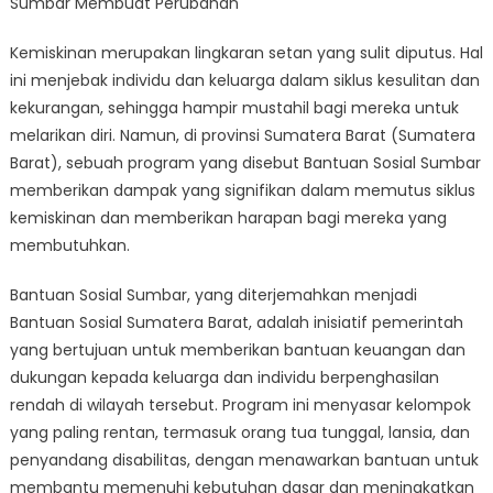
Sumbar Membuat Perubahan
Bagaimana
Bantuan
Kemiskinan merupakan lingkaran setan yang sulit diputus. Hal
Sosial
ini menjebak individu dan keluarga dalam siklus kesulitan dan
Sumbar
Membuat
kekurangan, sehingga hampir mustahil bagi mereka untuk
Perubahan
melarikan diri. Namun, di provinsi Sumatera Barat (Sumatera
Barat), sebuah program yang disebut Bantuan Sosial Sumbar
memberikan dampak yang signifikan dalam memutus siklus
kemiskinan dan memberikan harapan bagi mereka yang
membutuhkan.
Bantuan Sosial Sumbar, yang diterjemahkan menjadi
Bantuan Sosial Sumatera Barat, adalah inisiatif pemerintah
yang bertujuan untuk memberikan bantuan keuangan dan
dukungan kepada keluarga dan individu berpenghasilan
rendah di wilayah tersebut. Program ini menyasar kelompok
yang paling rentan, termasuk orang tua tunggal, lansia, dan
penyandang disabilitas, dengan menawarkan bantuan untuk
membantu memenuhi kebutuhan dasar dan meningkatkan