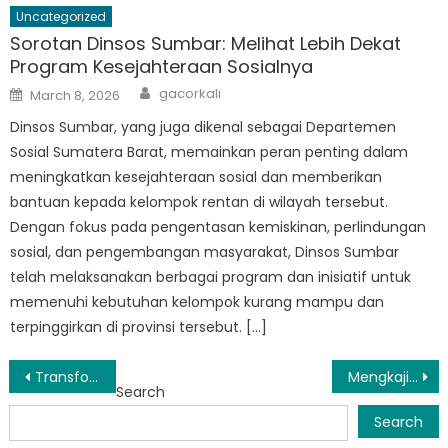
Uncategorized
Sorotan Dinsos Sumbar: Melihat Lebih Dekat
Program Kesejahteraan Sosialnya
Author
Posted
gacorkali
March 8, 2026
on
Dinsos Sumbar, yang juga dikenal sebagai Departemen
Sosial Sumatera Barat, memainkan peran penting dalam
meningkatkan kesejahteraan sosial dan memberikan
bantuan kepada kelompok rentan di wilayah tersebut.
Dengan fokus pada pengentasan kemiskinan, perlindungan
sosial, dan pengembangan masyarakat, Dinsos Sumbar
telah melaksanakan berbagai program dan inisiatif untuk
memenuhi kebutuhan kelompok kurang mampu dan
terpinggirkan di provinsi tersebut. […]
Post
Transformasi Kehidupan: Dampak Program Sosial Sumbar di Sumatera Barat
Mengkaji Dampak Bansos Sumbar terhadap Masyarakat Lokal
Search
navigation
Search