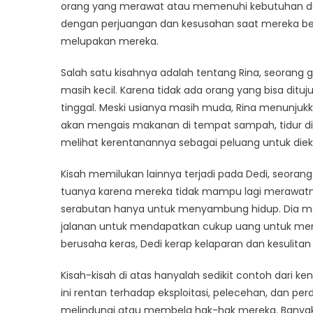
Sum
orang yang merawat atau memenuhi kebutuhan das
dan
dengan perjuangan dan kesusahan saat mereka ber
Per
melupakan mereka.
untu
Bert
Salah satu kisahnya adalah tentang Rina, seorang g
Hid
masih kecil. Karena tidak ada orang yang bisa dit
tinggal. Meski usianya masih muda, Rina menunjukk
akan mengais makanan di tempat sampah, tidur di
melihat kerentanannya sebagai peluang untuk dieks
Kisah memilukan lainnya terjadi pada Dedi, seorang 
tuanya karena mereka tidak mampu lagi merawatny
serabutan hanya untuk menyambung hidup. Dia men
jalanan untuk mendapatkan cukup uang untuk me
berusaha keras, Dedi kerap kelaparan dan kesulita
Kisah-kisah di atas hanyalah sedikit contoh dari k
ini rentan terhadap eksploitasi, pelecehan, dan p
melindungi atau membela hak-hak mereka. Banyak 