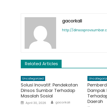
gacorkali
http://dinsosprovsumbar
Related Articles
Uncategorized
Uncategoriz
Solusi Inovatif: Pendekatan
Pemberd
Dinsos Sumbar Terhadap
Dampak 
Masalah Sosial
Terhada
Daerah
Author
Posted
gacorkali
April 30, 2026
on