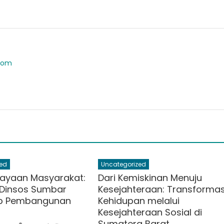
.com
ed
Uncategorized
ayaan Masyarakat:
Dari Kemiskinan Menuju
Dinsos Sumbar
Kesejahteraan: Transformas
p Pembangunan
Kehidupan melalui
Kesejahteraan Sosial di
Sumatera Barat
Author