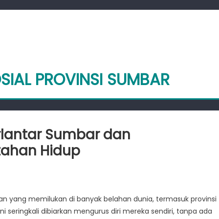
OSIAL PROVINSI SUMBAR
rlantar Sumbar dan
tahan Hidup
h
ilukan
taan yang memilukan di banyak belahan dunia, termasuk provinsi
k
i seringkali dibiarkan mengurus diri mereka sendiri, tanpa ada
antar