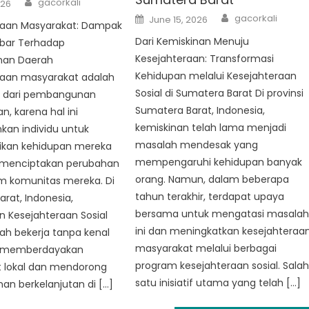
gacorkali
026
Author
Posted
gacorkali
June 15, 2026
aan Masyarakat: Dampak
on
Dari Kemiskinan Menuju
bar Terhadap
Kesejahteraan: Transformasi
an Daerah
Kehidupan melalui Kesejahteraan
aan masyarakat adalah
Sosial di Sumatera Barat Di provinsi
i dari pembangunan
Sumatera Barat, Indonesia,
n, karena hal ini
kemiskinan telah lama menjadi
an individu untuk
masalah mendesak yang
kan kehidupan mereka
mempengaruhi kehidupan banyak
n menciptakan perubahan
orang. Namun, dalam beberapa
am komunitas mereka. Di
tahun terakhir, terdapat upaya
rat, Indonesia,
bersama untuk mengatasi masala
 Kesejahteraan Sosial
ini dan meningkatkan kesejahteraa
lah bekerja tanpa kenal
masyarakat melalui berbagai
k memberdayakan
program kesejahteraan sosial. Sala
 lokal dan mendorong
satu inisiatif utama yang telah […]
n berkelanjutan di […]