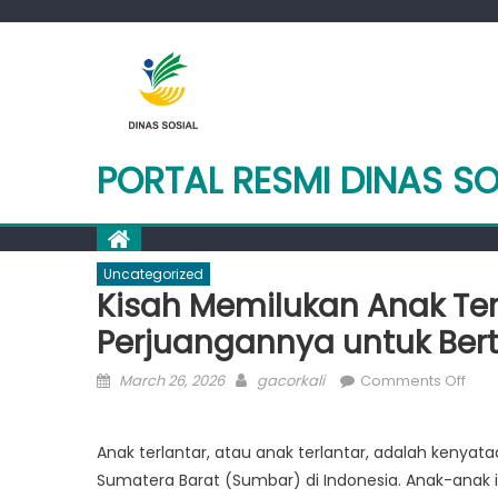
Skip
to
content
PORTAL RESMI DINAS S
Uncategorized
Kisah Memilukan Anak Te
Perjuangannya untuk Ber
Posted
Author
on
March 26, 2026
gacorkali
Comments Off
on
Kisa
Mem
Anak terlantar, atau anak terlantar, adalah kenya
Ana
Sumatera Barat (Sumbar) di Indonesia. Anak-anak in
Terl