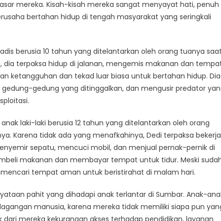
bar
ar mereka. Kisah-kisah mereka sangat menyayat hati, penuh
usaha bertahan hidup di tengah masyarakat yang seringkali
juangannya
k
ahan
adis berusia 10 tahun yang ditelantarkan oleh orang tuanya saa
up
uju, dia terpaksa hidup di jalanan, mengemis makanan dan tempa
an ketangguhan dan tekad luar biasa untuk bertahan hidup. Dia
 gedung-gedung yang ditinggalkan, dan mengusir predator ya
ploitasi.
anak laki-laki berusia 12 tahun yang ditelantarkan oleh orang
a. Karena tidak ada yang menafkahinya, Dedi terpaksa bekerja
yemir sepatu, mencuci mobil, dan menjual pernak-pernik di
mbeli makanan dan membayar tempat untuk tidur. Meski suda
n mencari tempat aman untuk beristirahat di malam hari.
enyataan pahit yang dihadapi anak terlantar di Sumbar. Anak-ana
erdagangan manusia, karena mereka tidak memiliki siapa pun yan
dari mereka kekurangan akses terhadap pendidikan, layanan