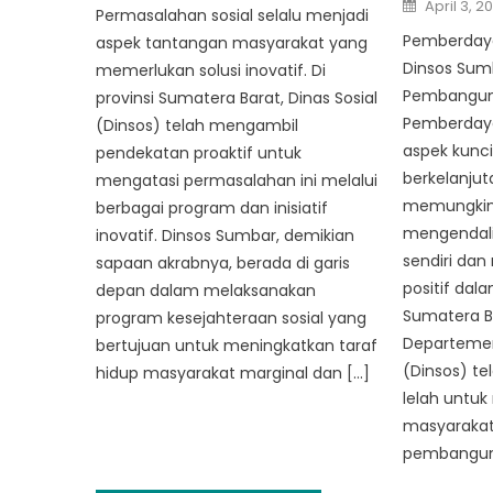
Posted
April 3, 2
Permasalahan sosial selalu menjadi
on
Pemberday
aspek tantangan masyarakat yang
Dinsos Sum
memerlukan solusi inovatif. Di
Pembangun
provinsi Sumatera Barat, Dinas Sosial
Pemberday
(Dinsos) telah mengambil
aspek kunc
pendekatan proaktif untuk
berkelanjuta
mengatasi permasalahan ini melalui
memungkink
berbagai program dan inisiatif
mengendali
inovatif. Dinsos Sumbar, demikian
sendiri da
sapaan akrabnya, berada di garis
positif dal
depan dalam melaksanakan
Sumatera Ba
program kesejahteraan sosial yang
Departemen
bertujuan untuk meningkatkan taraf
(Dinsos) te
hidup masyarakat marginal dan […]
lelah untu
masyarakat
pembanguna