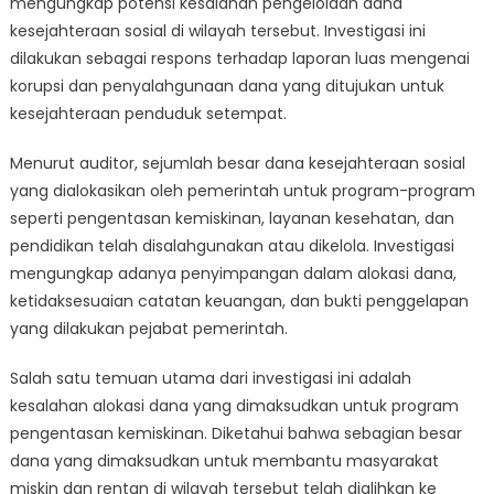
mengungkap potensi kesalahan pengelolaan dana
Salah
Pengelolaan
kesejahteraan sosial di wilayah tersebut. Investigasi ini
Dana
dilakukan sebagai respons terhadap laporan luas mengenai
Kesejahteraa
korupsi dan penyalahgunaan dana yang ditujukan untuk
Sosial
kesejahteraan penduduk setempat.
di
Sumbar
Menurut auditor, sejumlah besar dana kesejahteraan sosial
yang dialokasikan oleh pemerintah untuk program-program
seperti pengentasan kemiskinan, layanan kesehatan, dan
pendidikan telah disalahgunakan atau dikelola. Investigasi
mengungkap adanya penyimpangan dalam alokasi dana,
ketidaksesuaian catatan keuangan, dan bukti penggelapan
yang dilakukan pejabat pemerintah.
Salah satu temuan utama dari investigasi ini adalah
kesalahan alokasi dana yang dimaksudkan untuk program
pengentasan kemiskinan. Diketahui bahwa sebagian besar
dana yang dimaksudkan untuk membantu masyarakat
miskin dan rentan di wilayah tersebut telah dialihkan ke