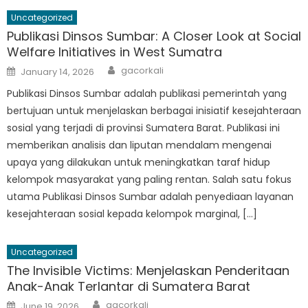
Uncategorized
Publikasi Dinsos Sumbar: A Closer Look at Social
Welfare Initiatives in West Sumatra
Author
Posted
gacorkali
January 14, 2026
on
Publikasi Dinsos Sumbar adalah publikasi pemerintah yang
bertujuan untuk menjelaskan berbagai inisiatif kesejahteraan
sosial yang terjadi di provinsi Sumatera Barat. Publikasi ini
memberikan analisis dan liputan mendalam mengenai
upaya yang dilakukan untuk meningkatkan taraf hidup
kelompok masyarakat yang paling rentan. Salah satu fokus
utama Publikasi Dinsos Sumbar adalah penyediaan layanan
kesejahteraan sosial kepada kelompok marginal, […]
Uncategorized
The Invisible Victims: Menjelaskan Penderitaan
Anak-Anak Terlantar di Sumatera Barat
Author
Posted
gacorkali
June 19, 2026