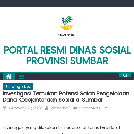
Skip
to
content
PORTAL RESMI DINAS SOSIAL
PROVINSI SUMBAR
Uncategorized
Investigasi Temukan Potensi Salah Pengelolaan
Dana Kesejahteraan Sosial di Sumbar
Posted
Author
on
February 20, 2026
gacorkali
Comments Off
on
Investigasi
Temukan
Investigasi yang dilakukan tim auditor di Sumatera Barat
Potensi