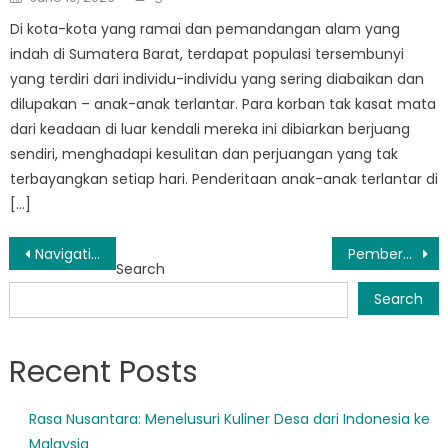
on
Di kota-kota yang ramai dan pemandangan alam yang
indah di Sumatera Barat, terdapat populasi tersembunyi
yang terdiri dari individu-individu yang sering diabaikan dan
dilupakan – anak-anak terlantar. Para korban tak kasat mata
dari keadaan di luar kendali mereka ini dibiarkan berjuang
sendiri, menghadapi kesulitan dan perjuangan yang tak
terbayangkan setiap hari. Penderitaan anak-anak terlantar di
[…]
Post
Navigating Informasi Bansos Sumbar: How to Access Aid and Support
Pemberdayaan Masyarakat: Kunci Kesejahteraan Sosial di Sumatera Barat
Search
navigation
Search
Recent Posts
Rasa Nusantara: Menelusuri Kuliner Desa dari Indonesia ke
Malaysia