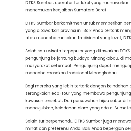
And
DTKS Sumbar, operator tur lokal yang menawarka
Menj
menemukan keajaiban Sumatera Barat.
Sum
Bara
DTKS Sumbar berkomitmen untuk memberikan peng
yang ditawarkan provinsi ini. Baik Anda tertarik menj
atau mencoba masakan tradisional yang lezat, DT
Salah satu wisata terpopuler yang ditawarkan DT
pengunjung ke jantung budaya Minangkabau, di man
masyarakat setempat. Pengunjung dapat mengunju
mencoba masakan tradisional Minangkabau.
Bagi mereka yang lebih tertarik dengan keindaha
serangkaian eco-tour yang membawa pengunjung k
kawasan tersebut. Dari persawahan hijau subur 
menakjubkan, keindahan alam yang ada di Sumatera 
Selain tur berpemandu, DTKS Sumbar juga menawar
minat dan preferensi Anda. Baik Anda bepergian s