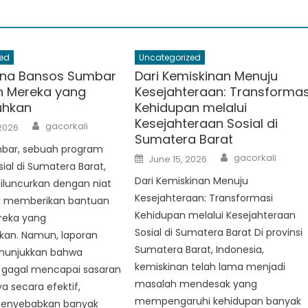
ed
Uncategorized
na Bansos Sumbar
Dari Kemiskinan Menuju
n Mereka yang
Kesejahteraan: Transformas
hkan
Kehidupan melalui
Kesejahteraan Sosial di
Author
gacorkali
2026
Sumatera Barat
bar, sebuah program
Author
Posted
gacorkali
June 15, 2026
on
ial di Sumatera Barat,
Dari Kemiskinan Menuju
diluncurkan dengan niat
Kesejahteraan: Transformasi
k memberikan bantuan
Kehidupan melalui Kesejahteraan
reka yang
Sosial di Sumatera Barat Di provinsi
an. Namun, laporan
Sumatera Barat, Indonesia,
nunjukkan bahwa
kemiskinan telah lama menjadi
i gagal mencapai sasaran
masalah mendesak yang
 secara efektif,
mempengaruhi kehidupan banyak
menyebabkan banyak