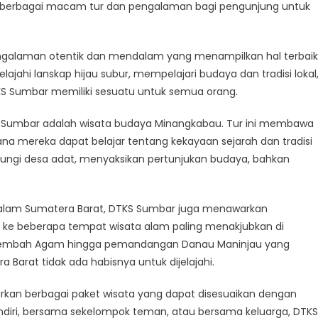
a
n berbagai macam tur dan pengalaman bagi pengunjung untuk
elajahi
atera
t
alaman otentik dan mendalam yang menampilkan hal terbaik
elajahi lanskap hijau subur, mempelajari budaya dan tradisi lokal
KS Sumbar memiliki sesuatu untuk semua orang.
KS Sumbar adalah wisata budaya Minangkabau. Tur ini membawa
a mereka dapat belajar tentang kekayaan sejarah dan tradisi
ngi desa adat, menyaksikan pertunjukan budaya, bahkan
n alam Sumatera Barat, DTKS Sumbar juga menawarkan
e beberapa tempat wisata alam paling menakjubkan di
di Lembah Agam hingga pemandangan Danau Maninjau yang
Barat tidak ada habisnya untuk dijelajahi.
kan berbagai paket wisata yang dapat disesuaikan dengan
endiri, bersama sekelompok teman, atau bersama keluarga, DTKS