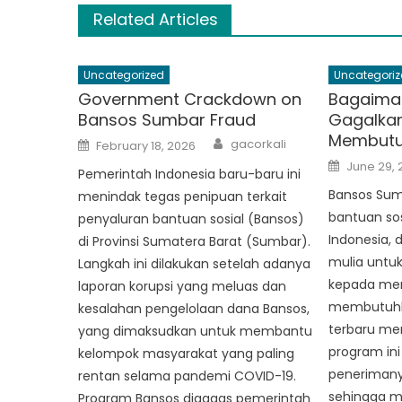
Related Articles
Uncategorized
Uncategoriz
Government Crackdown on
Bagaima
Bansos Sumbar Fraud
Gagalka
Membutu
Author
Posted
gacorkali
February 18, 2026
on
Posted
June 29, 
Pemerintah Indonesia baru-baru ini
on
Bansos Sum
menindak tegas penipuan terkait
bantuan sos
penyaluran bantuan sosial (Bansos)
Indonesia, 
di Provinsi Sumatera Barat (Sumbar).
mulia untu
Langkah ini dilakukan setelah adanya
kepada me
laporan korupsi yang meluas dan
membutuhk
kesalahan pengelolaan dana Bansos,
terbaru me
yang dimaksudkan untuk membantu
program in
kelompok masyarakat yang paling
penerimanya
rentan selama pandemi COVID-19.
sehingga 
Program Bansos digagas pemerintah