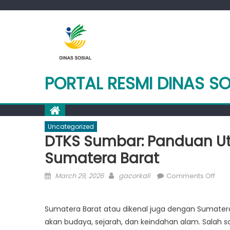
Skip
to
content
PORTAL RESMI DINAS S
Uncategorized
DTKS Sumbar: Panduan U
Sumatera Barat
Posted
Author
on
March 29, 2026
gacorkali
Comments Off
on
DTK
Sum
Sumatera Barat atau dikenal juga dengan Sumatera
Pan
akan budaya, sejarah, dan keindahan alam. Salah sa
Uta